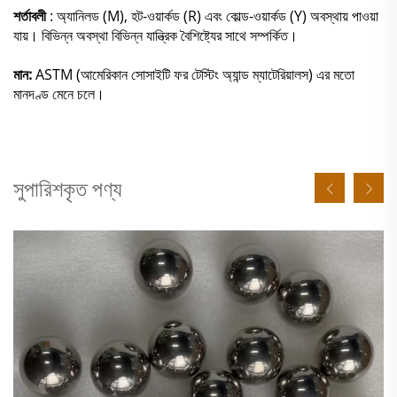
শর্তাবলী
: অ্যানিলড (M), হট-ওয়ার্কড (R) এবং কোল্ড-ওয়ার্কড (Y) অবস্থায় পাওয়া
যায়। বিভিন্ন অবস্থা বিভিন্ন যান্ত্রিক বৈশিষ্ট্যের সাথে সম্পর্কিত।
মান:
ASTM (আমেরিকান সোসাইটি ফর টেস্টিং অ্যান্ড ম্যাটেরিয়ালস) এর মতো
মানদণ্ড মেনে চলে।
সুপারিশকৃত পণ্য