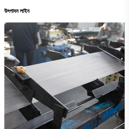
উৎপাদন লাইন