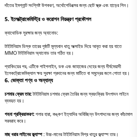
দাঁতের ইমপ্লান্ট সংশ্লিষ্ট উপকরণ, অর্থোপেডিক্সের জন্য ছোট স্ক্রু এবং হাড়ের পিন।
5.
ইলেক্ট্রোকেমিস্ট্রি ও করোশন নিয়ন্ত্রণ প্রকৌশল
ক্যাথোডিক সুরক্ষার জন্য অ্যানোড:
টাইটানিয়াম ডিস্ক তারের পৃষ্ঠটি মূল্যবান ধাতু অক্সাইড দিয়ে আবৃত করা হয় যাতে
MMO টাইটানিয়াম অ্যানোড তার গঠিত হয়।
প্যাকিংয়ের পর, এটিকে পাইপলাইন, ডক এবং জাহাজের দেহের জন্য দীর্ঘমেয়াদী
ইলেকট্রোকেমিক্যাল ক্ষয় সুরক্ষা প্রদানের জন্য মাটিতে বা সমুদ্রের জলে পোতা হয়।
6.
ভোক্তা পণ্য ও অন্যান্য
চশমার ফ্রেম তার:
টাইটানিয়াম চশমার ফ্রেম তৈরির জন্য স্বয়ংক্রিয় উৎপাদন লাইনে
ব্যবহৃত হয়।
গহনা প্রক্রিয়াকরণ:
গলার হারা, কঙ্কণ ইত্যাদির অবিচ্ছিন্ন উৎপাদনের জন্য কাঁচামাল
সরবরাহ করে।
মাছ ধরার লাইনের ক্ল্যাস্প
: উচ্চ-মানের টাইটানিয়াম মিশ্র ধাতুর ক্ল্যাস্প তার।