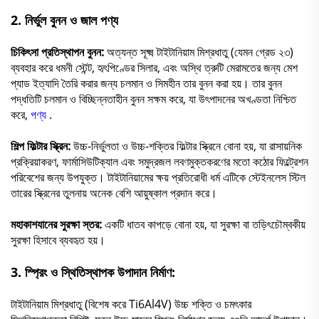
2.
নির্ভুল বুনন ও জাল পণ্য
চিকিৎসা প্রতিস্থাপন বুনন:
অত্যন্ত সূক্ষ্ম টাইটানিয়াম মিশ্রধাতু (যেমন গ্রেড ২৩)
ব্যবহার করে ধমনী স্টেন্ট, হৃৎপিণ্ডের সিলার, এবং অস্থি ত্রুটি মেরামতের জন্য মেশ
প্যাড ইত্যাদি তৈরি করার জন্য চলমান ও সিমহীন তার বুনন করা হয়। তার বুনন
পদ্ধতিটি চলমান ও বিচ্ছিন্নতাহীন বুনন সক্ষম করে, যা উৎপাদনের অখণ্ডতা নিশ্চিত
করে,
পণ্য
.
শিল্প ফিল্টার স্ক্রিন:
উচ্চ-নির্ভুলতা ও উচ্চ-শক্তির ফিল্টার স্ক্রিনে বোনা হয়, যা রাসায়নিক
প্রক্রিয়াকরণ, ফার্মাসিউটিক্যাল এবং সমুদ্রজল লবণমুক্তকরণের মতো কঠোর ফিল্ট্রেশন
পরিবেশের জন্য উপযুক্ত। টাইটানিয়ামের ক্ষয় প্রতিরোধী ধর্ম এটিকে স্টেইনলেস স্টিল
তারের স্ক্রিনের তুলনায় অনেক বেশি আয়ুষ্কাল প্রদান করে।
মহাকাশযানের সুরক্ষা স্তর:
একটি ধাতব কাপড়ে বোনা হয়, যা সুরক্ষা বা তড়িৎচৌম্বকীয়
সুরক্ষা হিসাবে ব্যবহৃত হয়।
3.
স্প্রিং ও স্থিতিস্থাপক উপাদান নির্মাণ:
টাইটানিয়াম মিশ্রধাতু (বিশেষ করে Ti6Al4V) উচ্চ শক্তি ও চমৎকার