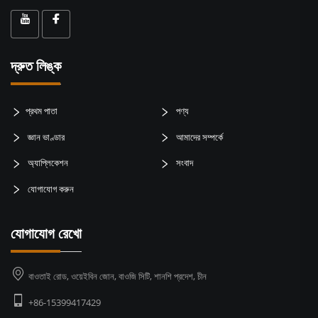
দ্রুত লিঙ্ক
প্রথম পাতা
পণ্য
জ্ঞান ভাণ্ডার
আমাদের সম্পর্কে
অ্যাপ্লিকেশন
সংবাদ
যোগাযোগ করুন
যোগাযোগ রেখো
বাওতাই রোড, ওয়েইবিন জোন, বাওজি সিটি, শানশি প্রদেশ, চীন
+86-15399417429