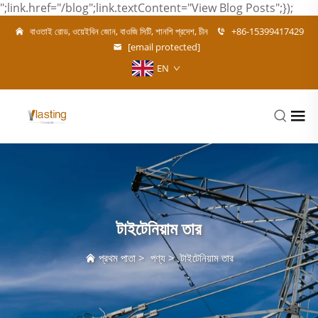
";link.href="/blog";link.textContent="View Blog Posts";});
বাওতাই রোড, ওয়েইবিন জোন, বাওজি সিটি, শানশি প্রদেশ, চীন
+86-15399417429
[email protected]
EN
টাইটেনিয়াম তার
প্রথম পাতা
>
পণ্য
>
টাইটেনিয়াম তার