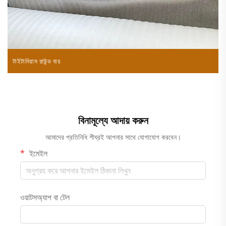
টাইটানিয়াম রাউন্ড বার
ম
বিনামূল্যে আদায় করুন
আমাদের প্রতিনিধি শীঘ্রই আপনার সাথে যোগাযোগ করবেন।
ইমেইল
ওয়াটসঅ্যাপ বা টেল