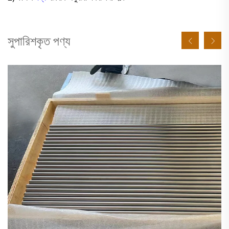
সুপারিশকৃত পণ্য