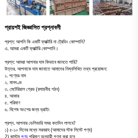
প্রায়শই জিজ্ঞাসিত প্রশ্নাবলী
প্রশ্ন: আপনি কি একটি ফ্যাক্টরি না ট্রেডিং কোম্পানি?
এ. আমরা একটি ফ্যাক্টরি কোম্পানি।
প্রশ্ন: আমরা আপনার দাম কিভাবে জানতে পারি?
উত্তর. আপনাকে দাম জানাতে আমাদের নিম্নলিখিত তথ্য প্রয়োজন:
১. পণ্যের নাম
২. মানদণ্ড
৩. মেটেরিয়াল গ্রেড (রসায়নীয় গঠন)
৪. আকার
৫. পরিমাণ
৬. বিশেষ অংশের জন্য ড্রাইং
প্রশ্ন. আপনার ডেলিভারি সময় কতদিন লাগবে?
১) ৫-১০ দিনের মধ্যে সরবরাহ (আমাদের স্টক লিস্টে পণ্য)
2) কাস্টম
পণ্য
পরিমাণ অনুযায়ী গণনা করা হবে