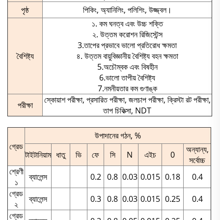
পৃষ্ঠ
পিকিং, অ্যানিলিং, পলিশিং, উজ্জ্বল।
১. কম ঘনত্ব এবং উচ্চ শক্তি
২. উত্তম করোশন রিজিস্টেন্স
3.তাপের প্রভাবে ভালো প্রতিরোধ ক্ষমতা
বৈশিষ্ট্য
৪. উত্তম বায়ুবিজ্ঞানীয় বৈশিষ্ট্য বহন ক্ষমতা
5.অচৌম্বক এবং বিষহীন
6.ভালো তাপীয় বৈশিষ্ট্য
7.নমনীয়তার কম গুণাঙ্ক
স্কোয়াশ পরীক্ষা, প্রসারিত পরীক্ষা, জলচাপ পরীক্ষা, ক্রিস্টা রট পরীক্ষা,
পরীক্ষা
তাপ চিকিত্সা, NDT
উপাদানের গঠন, %
গ্রেড
অন্যান্য,
টাইটানিয়াম
ধাতু
ভি
ফে
সি
N
এইচ
0
সর্বোচ্চ
শ্রেণী
ব্যালেন্স
0.2
0.8
0.03
0.015
0.18
0.4
১
গ্রেড
ব্যালেন্স
0.3
0.8
0.03
0.015
0.25
0.4
২
গ্রেড