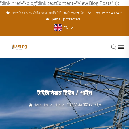
";link.href="/blog";link.textContent="View Blog Posts";});
বাওতাই রোড, ওয়েইবিন জোন, বাওজি সিটি, শানশি প্রদেশ, চীন
+86-15399417429
[email protected]
EN
টাইটানিয়াম টিউব / পাইপ
প্রথম পাতা
>
পণ্য
>
টাইটানিয়াম টিউব / পাইপ