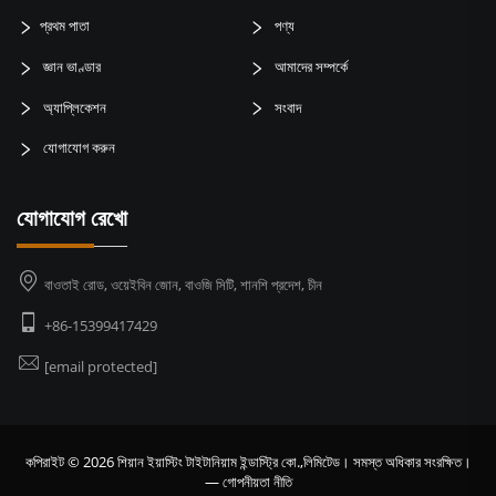
প্রথম পাতা
পণ্য
জ্ঞান ভাণ্ডার
আমাদের সম্পর্কে
অ্যাপ্লিকেশন
সংবাদ
যোগাযোগ করুন
যোগাযোগ রেখো
বাওতাই রোড, ওয়েইবিন জোন, বাওজি সিটি, শানশি প্রদেশ, চীন
+86-15399417429
[email protected]
কপিরাইট © 2026 শিয়ান ইয়াস্টিং টাইটানিয়াম ইন্ডাস্ট্রি কো.,লিমিটেড। সমস্ত অধিকার সংরক্ষিত।
—
গোপনীয়তা নীতি