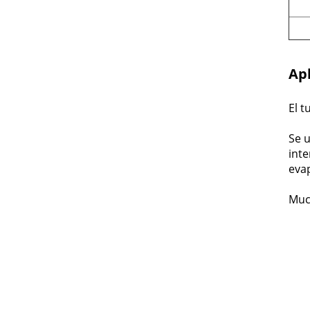
Apl
El t
Se 
int
eva
Much