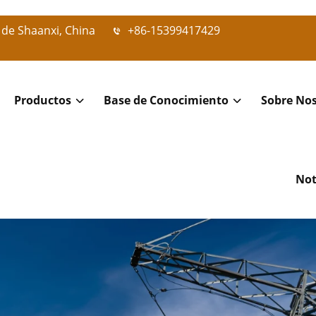
 de Shaanxi, China
+86-15399417429
Productos
Base de Conocimiento
Sobre No
Not