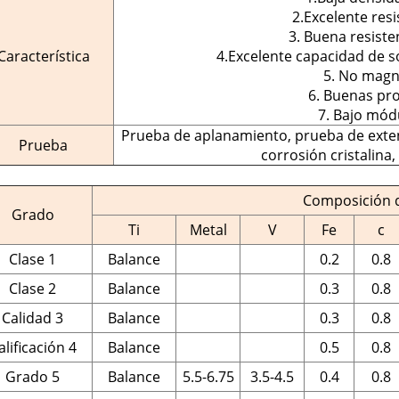
2.Excelente resi
3. Buena resisten
Característica
4.Excelente capacidad de s
5. No magn
6. Buenas pr
7. Bajo mód
Prueba de aplanamiento, prueba de exten
Prueba
corrosión cristalina
Composición 
Grado
Ti
Metal
V
Fe
c
Clase 1
Balance
0.2
0.8
Clase 2
Balance
0.3
0.8
Calidad 3
Balance
0.3
0.8
alificación 4
Balance
0.5
0.8
Grado 5
Balance
5.5-6.75
3.5-4.5
0.4
0.8