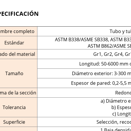
PECIFICACIÓN
mbre completo
Tubo y tu
ASTM B338/ASME SB338, ASTM B3
Estándar
ASTM B862/ASME S
ado del material
Gr1, Gr2, Gr4, Gr
Longitud: 50-6000 mm o
Tamaño
Diámetro exterior: 3-300 m
Espesor de pared: 0,2-5,5 
ma de la sección
Redon
a) Diámetro e
Tolerancia
b) Espes
c) Longi
Superficie
Selección, recoc
1.Baja densida