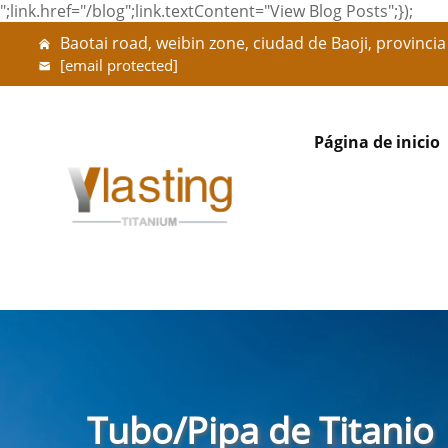
";link.href="/blog";link.textContent="View Blog Posts";});
Baotai road, weibin zone, ciudad de Baoji, provincia
[email protected]
Página de inicio
Tubo/Pipa de Titanio