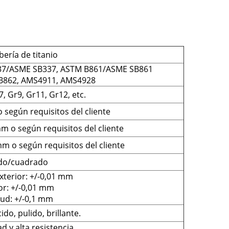
bería de titanio
37/ASME SB337, ASTM B861/ASME SB861
B862, AMS4911, AMS4928
7, Gr9, Gr11, Gr12, etc.
 según requisitos del cliente
m o según requisitos del cliente
mm o según requisitos del cliente
do/cuadrado
xterior: +/-0,01 mm
or: +/-0,01 mm
tud: +/-0,1 mm
ido, pulido, brillante.
d y alta resistencia