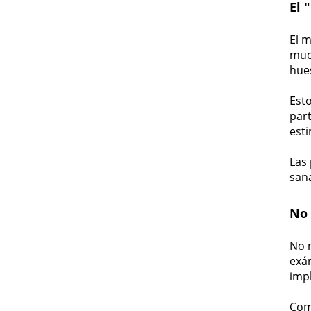
El 
El m
much
hue
Esto
part
est
Las 
san
No 
No m
exá
impl
Com