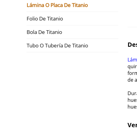
Lámina O Placa De Titanio
Folio De Titanio
Bola De Titanio
De
Tubo O Tubería De Titanio
Lám
quir
form
de a
Dura
hues
hues
Ven