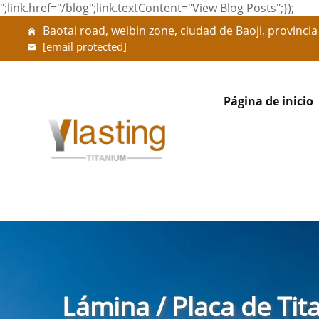
";link.href="/blog";link.textContent="View Blog Posts";});
Baotai road, weibin zone, ciudad de Baoji, provincia
[email protected]
Página de inicio
Lámina / Placa de Tit