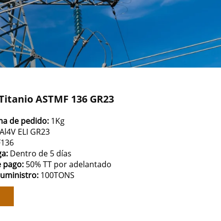
Titanio ASTMF 136 GR23
ma de pedido:
1Kg
Al4V ELI GR23
F136
ga:
Dentro de 5 días
e pago:
50% TT por adelantado
suministro:
100TONS