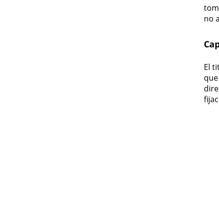
tom
no 
Cap
El t
que 
dire
fij