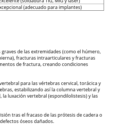
Excelente (soldadura TIG, MIG y láser)
xcepcional (adecuado para implantes)
ras graves de las extremidades (como el húmero,
 pierna), fracturas intraarticulares y fracturas
gmentos de fractura, creando condiciones
vertebral para las vértebras cervical, torácica y
tebras, estabilizando así la columna vertebral y
la luxación vertebral (espondilolistesis) y las
visión tras el fracaso de las prótesis de cadera o
ar defectos óseos dañados.