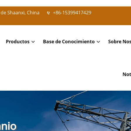
 de Shaanxi, China
+86-15399417429
Productos
Base de Conocimiento
Sobre No
Not
anio