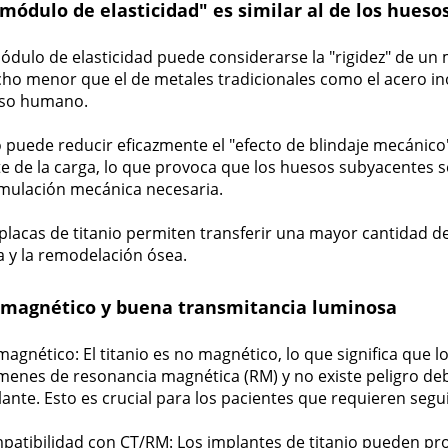
"módulo de elasticidad" es similar al de los huesos
ódulo de elasticidad puede considerarse la "rigidez" de un m
o menor que el de metales tradicionales como el acero ino
so humano.
 puede reducir eficazmente el "efecto de blindaje mecánico"
e de la carga, lo que provoca que los huesos subyacentes se 
imulación mecánica necesaria.
placas de titanio permiten transferir una mayor cantidad de
a y la remodelación ósea.
magnético y buena transmitancia luminosa
agnético: El titanio es no magnético, lo que significa que 
menes de resonancia magnética (RM) y no existe peligro de
ante. Esto es crucial para los pacientes que requieren seg
patibilidad con CT/RM: Los implantes de titanio pueden pro