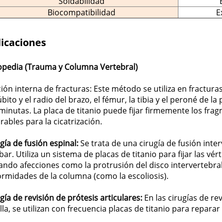
Soldabilidad
Biocompatibilidad
E
icaciones
opedia (Trauma y Columna Vertebral)
ción interna de fracturas: Este método se utiliza en fractu
úbito y el radio del brazo, el fémur, la tibia y el peroné de la
inutas. La placa de titanio puede fijar firmemente los fra
rables para la cicatrización.
gía de fusión espinal:
Se trata de una cirugía de fusión inter
ar. Utiliza un sistema de placas de titanio para fijar las vér
ando afecciones como la protrusión del disco intervertebral, 
rmidades de la columna (como la escoliosis).
gía de revisión de prótesis articulares:
En las cirugías de re
lla, se utilizan con frecuencia placas de titanio para repar