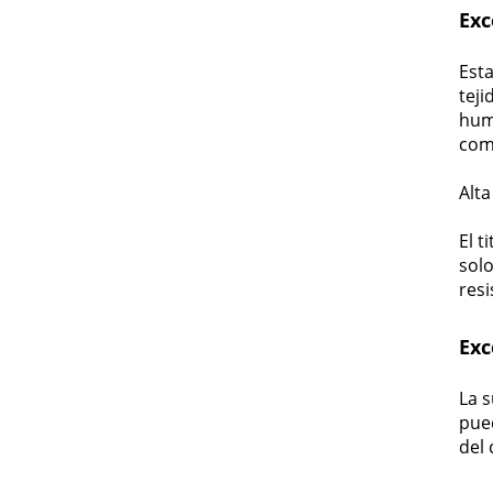
Exc
Esta
teji
huma
com
Alta
El t
solo
resi
Exc
La s
pued
del 