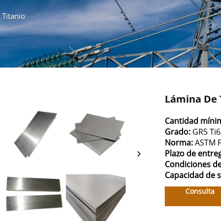
 Titanio
Lámina De 
Cantidad míni
Grado:
GR5 Ti6
Norma:
ASTM 
Plazo de entre
Condiciones d
Capacidad de 
Consulta