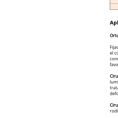
Apl
Ort
Fija
el c
conm
favo
Ciru
lumb
trat
defo
Ciru
rodi