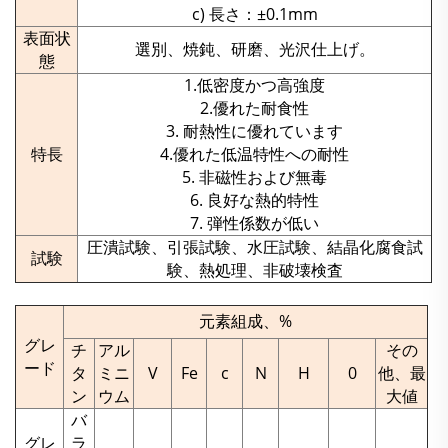
c) 長さ：±0.1mm
表面状
選別、焼鈍、研磨、光沢仕上げ。
態
1.低密度かつ高強度
2.優れた耐食性
3. 耐熱性に優れています
特長
4.優れた低温特性への耐性
5. 非磁性および無毒
6. 良好な熱的特性
7. 弾性係数が低い
圧潰試験、引張試験、水圧試験、結晶化腐食試
試験
験、熱処理、非破壊検査
元素組成、%
グレ
チ
アル
その
ード
タ
ミニ
V
Fe
c
N
H
0
他、最
ン
ウム
大値
バ
グレ
ラ