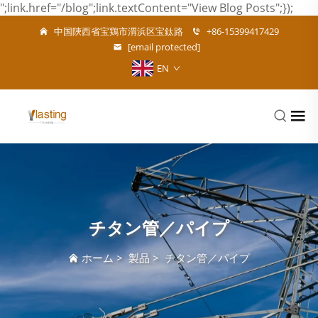
";link.href="/blog";link.textContent="View Blog Posts";});
中国陝西省宝鶏市渭浜区宝鈦路
+86-15399417429
[email protected]
EN
チタン管／パイプ
ホーム
>
製品
>
チタン管／パイプ