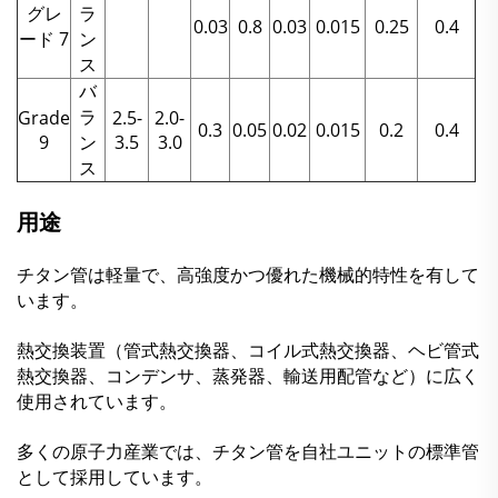
グレ
ラ
0.03
0.8
0.03
0.015
0.25
0.4
ード 7
ン
ス
バ
ラ
Grade
2.5-
2.0-
0.3
0.05
0.02
0.015
0.2
0.4
9
ン
3.5
3.0
ス
用途
チタン管は軽量で、高強度かつ優れた機械的特性を有して
います。
熱交換装置（管式熱交換器、コイル式熱交換器、ヘビ管式
熱交換器、コンデンサ、蒸発器、輸送用配管など）に広く
使用されています。
多くの原子力産業では、チタン管を自社ユニットの標準管
として採用しています。