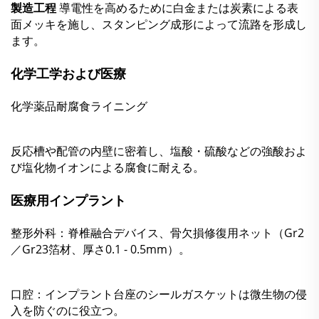
製造工程
導電性を高めるために白金または炭素による表
面メッキを施し、スタンピング成形によって流路を形成し
ます。
化学工学および医療
化学薬品耐腐食ライニング
反応槽や配管の内壁に密着し、塩酸・硫酸などの強酸およ
び塩化物イオンによる腐食に耐える。
医療用インプラント
整形外科：脊椎融合デバイス、骨欠損修復用ネット（Gr2
／Gr23箔材、厚さ0.1 - 0.5mm）。
口腔：インプラント台座のシールガスケットは微生物の侵
入を防ぐのに役立つ。