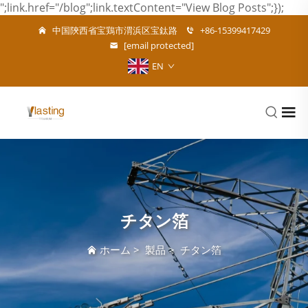
";link.href="/blog";link.textContent="View Blog Posts";});
中国陝西省宝鶏市渭浜区宝鈦路
+86-15399417429
[email protected]
EN
チタン箔
ホーム
>
製品
>
チタン箔