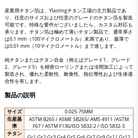
産業用チタン箔は、Ylastingチタン工場の主力製品であ
り、任意のサイズおよび任意のグレードのチタン箔を製造
可能です。特殊な要件がございましたら、カスタム対応も
承ります。チタン箔は極めて薄いチタン製品で、通常厚さ
は0.1 mm（100マイクロメートル）未満であり、最薄で
は0.01 mm（10マイクロメートル）まで達します。
純チタンまたはチタン合金（例えばグレード1、グレード
2、グレード5）を精密ローリングまたは冷間加工によって
製造され、優れた柔軟性、耐食性、熱伝導性および生体適
合性を有します。
製品の説明
サイズ
0.025-75MM
生産基
ASTM B265 / ASME SB265/ AMS 4911 /ASTM
準
F67 / ASTM F136/ISO 5832-2 / ISO 5832-3
チタン
Gr1 Gr2 Gr3 Gr4 Gr5 Gr6 Gr7 Gr9 Gr11 Gr12