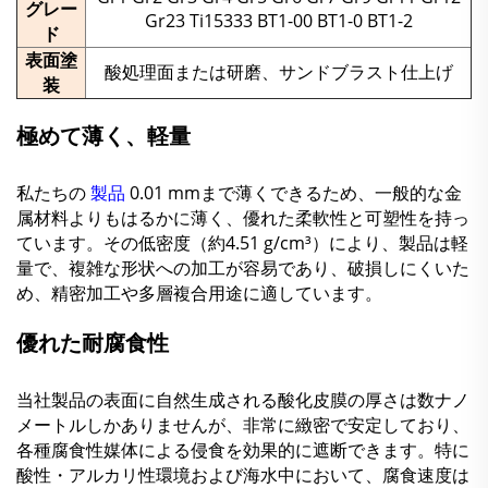
グレー
Gr23 Ti15333 BT1-00 BT1-0 BT1-2
ド
表面塗
酸処理面または研磨、サンドブラスト仕上げ
装
極めて薄く、軽量
私たちの
製品
0.01 mmまで薄くできるため、一般的な金
属材料よりもはるかに薄く、優れた柔軟性と可塑性を持っ
ています。その低密度（約4.51 g/cm³）により、製品は軽
量で、複雑な形状への加工が容易であり、破損しにくいた
め、精密加工や多層複合用途に適しています。
優れた耐腐食性
当社製品の表面に自然生成される酸化皮膜の厚さは数ナノ
メートルしかありませんが、非常に緻密で安定しており、
各種腐食性媒体による侵食を効果的に遮断できます。特に
酸性・アルカリ性環境および海水中において、腐食速度は