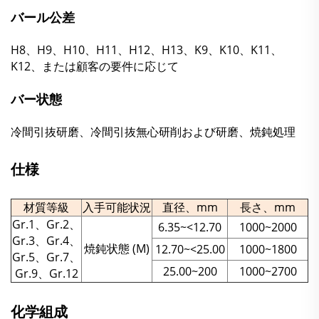
バール公差
H8、H9、H10、H11、H12、H13、K9、K10、K11、
K12、または顧客の要件に応じて
バー状態
冷間引抜研磨、冷間引抜無心研削および研磨、焼鈍処理
仕様
材質等級
入手可能状況
直径、mm
長さ、mm
Gr.1、Gr.2、
6.35~<12.70
1000~2000
Gr.3、Gr.4、
焼鈍状態 (M)
12.70~<25.00
1000~1800
Gr.5、Gr.7、
25.00~200
1000~2700
Gr.9、Gr.12
化学組成