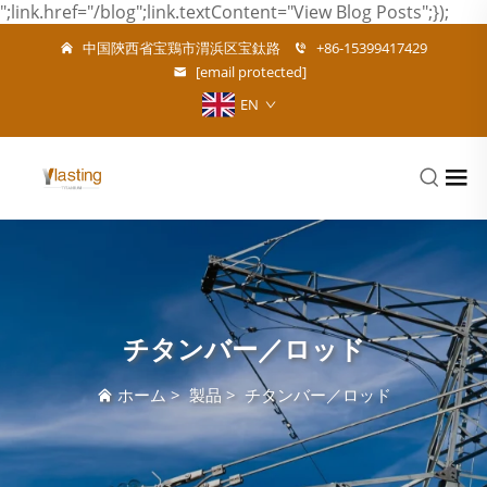
";link.href="/blog";link.textContent="View Blog Posts";});
中国陝西省宝鶏市渭浜区宝鈦路
+86-15399417429
[email protected]
EN
チタンバー／ロッド
ホーム
>
製品
>
チタンバー／ロッド