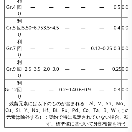
利
Gr.4
回
—
—
—
—
—
0.5
0.08
り
利
Gr.5
回
5.50~6.75
3.5~4.5
—
—
—
0.4
0.08
り
利
Gr.7
回
—
—
—
—
0.12~0.25
0.3
0.08
り
利
Gr.9
回
2.5~3.5
2.0~3.0
—
—
—
0.25
0.08
り
利
Gr.12
回
—
—
0.2~0.4
0.6~0.9
—
0.3
0.08
り
残留元素には以下のものが含まれる：Al、V、Sn、Mo、Cr
Cu、Si、Y、Nb、Hf、Bi、Ru、Pd、Co、Ta、B、W（
元素は除外する）；契約で特に規定されていない場合、残
ず、標準値に基づいて外部報告を行う。