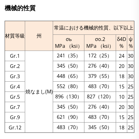
機械的性質
常温における機械的性質、以下以上
材質等級
州
σь
σo.2
δ4D
ψ
MPa （ksi）
MPa （ksi）
%
%
241（35）
172（25）
Gr.1
24
30
345（50）
276（40）
Gr.2
20
30
448（65）
379（55）
Gr.3
18
30
552（80）
483（70）
Gr.4
15
25
焼なまし(M)
896（130）
827（120）
Gr.5
10
25
345（50）
276（40）
Gr.7
20
30
621（90）
483（70）
Gr.9
15
25
483（70）
345（50）
Gr.12
18
25