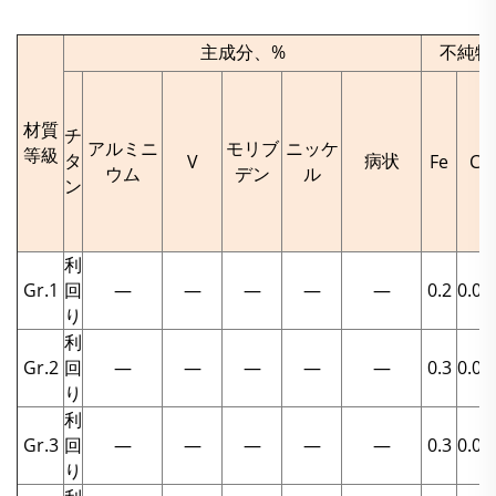
主成分、%
不純物
材質
チ
アルミニ
モリブ
ニッケ
等級
タ
病状
V
Fe
C
ウム
デン
ル
ン
利
Gr.1
回
—
—
—
—
—
0.2
0.08
り
利
Gr.2
回
—
—
—
—
—
0.3
0.08
り
利
Gr.3
回
—
—
—
—
—
0.3
0.08
り