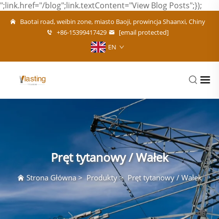
";link.href="/blog";link.textContent="View Blog Posts";});
Baotai road, weibin zone, miasto Baoji, prowincja Shaanxi, Chiny
+86-15399417429
[email protected]
EN
Pręt tytanowy / Wałek
Strona Główna
>
Produkty
>
Pręt tytanowy / Wałek