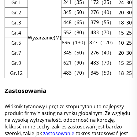
241（35）
172（25）
Gr.1
24
30
345（50）
276（40）
Gr.2
20
30
448（65）
379（55）
Gr.3
18
30
552（80）
483（70）
Gr.4
15
25
Wyżarzanie(M)
896（130）
827（120）
Gr.5
10
25
345（50）
276（40）
Gr.7
20
30
621（90）
483（70）
Gr.9
15
25
483（70）
345（50）
Gr.12
18
25
Zastosowania
Włóknik tytanowy i pręt ze stopu tytanu to najlepszy
produkt firmy Ylasting na rynku globalnym. Ze względu
na wysoką wytrzymałość, odporność na korozję,
lekkość i inne cechy, zakres zastosowań jest bardzo
szeroki, takie jak
zastosowanie
zakres zastosowań jest