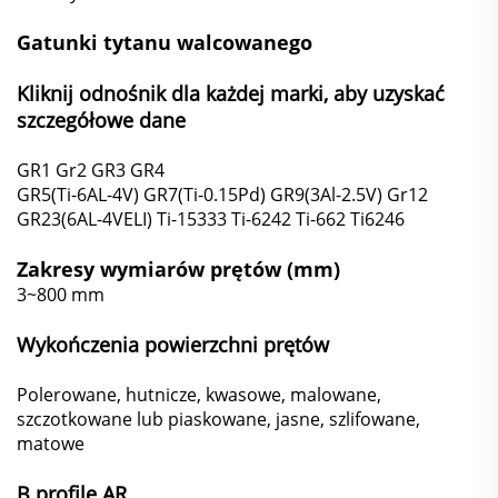
Gatunki tytanu walcowanego
Kliknij odnośnik dla każdej marki, aby uzyskać
szczegółowe dane
GR1
Gr2
GR3
GR4
GR5(Ti-6AL-4V)
GR7(Ti-0.15Pd)
GR9(3Al-2.5V)
Gr12
GR23(6AL-4VELI)
Ti-15333
Ti-6242
Ti-662
Ti6246
Zakresy wymiarów prętów (mm)
3~800 mm
Wykończenia powierzchni prętów
Polerowane, hutnicze, kwasowe, malowane,
szczotkowane lub piaskowane, jasne, szlifowane,
matowe
B
profile AR