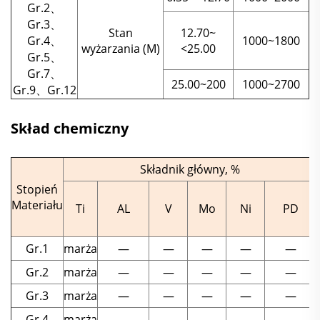
Gr.2、
Gr.3、
Stan
12.70~
Gr.4、
1000~1800
wyżarzania (M)
<25.00
Gr.5、
Gr.7、
25.00~200
1000~2700
Gr.9、Gr.12
Skład chemiczny
Składnik główny, %
Stopień
Materiału
Ti
AL
V
Mo
Ni
PD
Gr.1
marża
—
—
—
—
—
Gr.2
marża
—
—
—
—
—
Gr.3
marża
—
—
—
—
—
Gr.4
marża
—
—
—
—
—