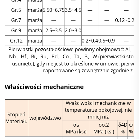
Gr.5
marża
5.50~6.75
3.5~4.5
—
—
—
Gr.7
marża
—
—
—
—
0.12~0.25
Gr.9
marża
2.5~3.5
2.0~3.0
—
—
—
Gr.12
marża
—
—
0.2~0.4
0.6~0.9
—
Pierwiastki pozostałościowe powinny obejmowa
Nb、Hf、Bi、Ru、Pd、Co、Ta、B、W (pierwiastki stopowe z
usunięte); gdy nie jest to określone w umowie, pierwia
raportowane są zewnętrznie zgodnie z w
Właściwości mechaniczne
Właściwości mechaniczne w
temperaturze pokojowej, nie
Stopień
mniej niż
województwo
Materiału
σь
σo.2
δ4D
ψ
MPa (ksi)
MPa (ksi)
%
%