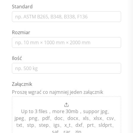
Standard
Rozmiar
Ilość
Załącznik
Proszę wgrać co najmniej jeden załącznik
Up to 3 files，more 30mb，suppor jpg、
jpeg、png、pdf、doc、docx、xls、xlsx、csv、
txt、stp、step、igs、x_t、dxf、prt、sldprt、
sat、rar、zip