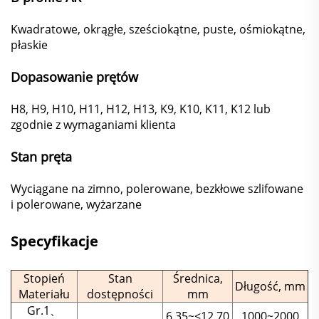
Kwadratowe, okrągłe, sześciokątne, puste, ośmiokątne,
płaskie
Dopasowanie prętów
H8, H9, H10, H11, H12, H13, K9, K10, K11, K12 lub
zgodnie z wymaganiami klienta
Stan pręta
Wyciągane na zimno, polerowane, bezkłowe szlifowane
i polerowane, wyżarzane
Specyfikacje
Stopień
Stan
Średnica,
Długość, mm
Materiału
dostępności
mm
Gr.1、
6.35~<12.70
1000~2000