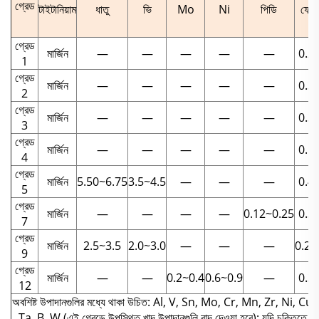
গ্রেড
টাইটানিয়াম
ধাতু
ভি
Mo
Ni
পিডি
ফে
গ্রেড
মার্জিন
—
—
—
—
—
0.2
1
গ্রেড
মার্জিন
—
—
—
—
—
0.3
2
গ্রেড
মার্জিন
—
—
—
—
—
0.3
3
গ্রেড
মার্জিন
—
—
—
—
—
0.5
4
গ্রেড
মার্জিন
5.50~6.75
3.5~4.5
—
—
—
0.4
5
গ্রেড
মার্জিন
—
—
—
—
0.12~0.25
0.3
7
গ্রেড
মার্জিন
2.5~3.5
2.0~3.0
—
—
—
0.25
9
গ্রেড
মার্জিন
—
—
0.2~0.4
0.6~0.9
—
0.3
12
অবশিষ্ট উপাদানগুলির মধ্যে থাকা উচিত: Al, V, Sn, Mo, Cr, Mn, Zr, Ni, Cu
Ta, B, W (এই গ্রেডে উপস্থিত খাদ উপাদানগুলি বাদ দেওয়া হবে); যদি চুক্তিতে অন্