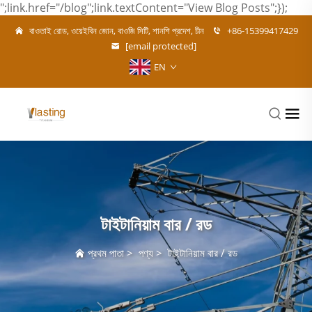
";link.href="/blog";link.textContent="View Blog Posts";});
বাওতাই রোড, ওয়েইবিন জোন, বাওজি সিটি, শানশি প্রদেশ, চীন
+86-15399417429
[email protected]
EN
টাইটানিয়াম বার / রড
প্রথম পাতা
>
পণ্য
>
টাইটানিয়াম বার / রড