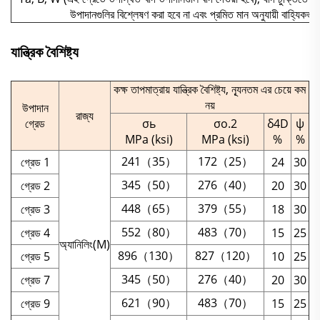
উপাদানগুলির বিশ্লেষণ করা হবে না এবং প্রমিত মান অনুযায়ী বাহ্যিকভ
যান্ত্রিক বৈশিষ্ট্য
কক্ষ তাপমাত্রায় যান্ত্রিক বৈশিষ্ট্য, ন্যূনতম এর চেয়ে কম
নয়
উপাদান
রাজ্য
গ্রেড
σь
σo.2
δ4D
ψ
MPa (ksi)
MPa (ksi)
%
%
241（35）
172（25）
গ্রেড 1
24
30
345（50）
276（40）
গ্রেড 2
20
30
448（65）
379（55）
গ্রেড 3
18
30
552（80）
483（70）
গ্রেড 4
15
25
অ্যানিলিং(M)
896（130）
827（120）
গ্রেড 5
10
25
345（50）
276（40）
গ্রেড 7
20
30
621（90）
483（70）
গ্রেড 9
15
25