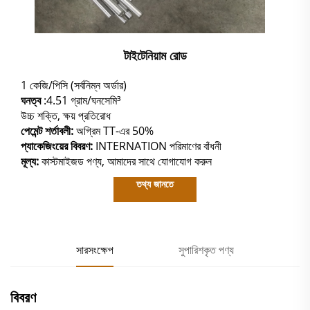
টাইটেনিয়াম রোড
1 কেজি/পিসি (সর্বনিম্ন অর্ডার)
ঘনত্ব
:4.51 গ্রাম/ঘনসেমি³
উচ্চ শক্তি, ক্ষয় প্রতিরোধ
পেমেন্ট শর্তাবলী:
অগ্রিম TT-এর 50%
প্যাকেজিংয়ের বিবরণ:
INTERNATION পরিমাণের বাঁধনী
মূল্য:
কাস্টমাইজড পণ্য, আমাদের সাথে যোগাযোগ করুন
তথ্য জানতে
সারসংক্ষেপ
সুপারিশকৃত পণ্য
বিবরণ