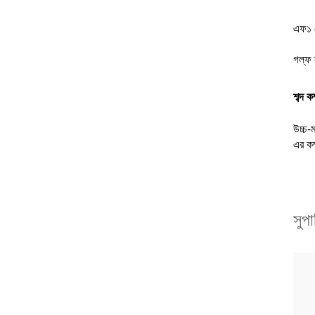
এফ১ র
গল্ফ 
শব্দ 
উচ্চ-
এর কম
সুপ