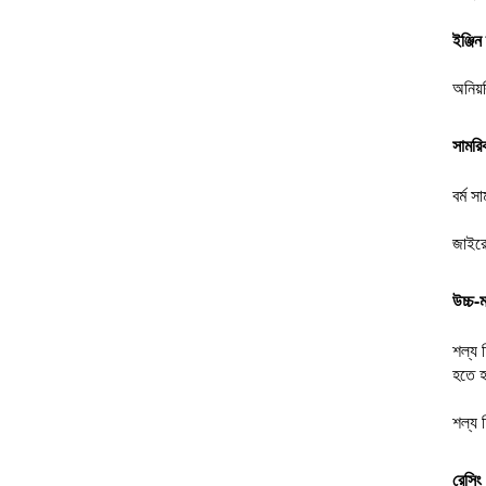
ইঞ্জি
অনিয়ন
সামরিক
বর্ম 
জাইরো
উচ্চ-ম
শল্য 
হতে হ
শল্য চ
রেসিং 