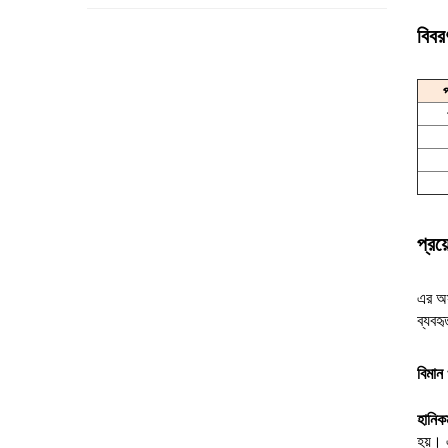
বিবর
প্রয
এর অস
ব্যবহৃ
বিমান 
হানিক
হয়। 