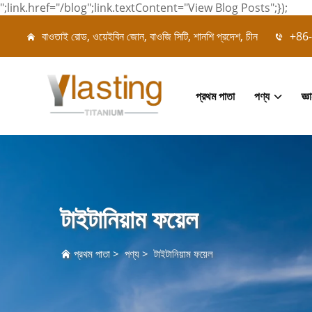
";link.href="/blog";link.textContent="View Blog Posts";});
বাওতাই রোড, ওয়েইবিন জোন, বাওজি সিটি, শানশি প্রদেশ, চীন
+86-
প্রথম পাতা
পণ্য
জ্ঞ
টাইটানিয়াম ফয়েল
প্রথম পাতা
>
পণ্য
>
টাইটানিয়াম ফয়েল