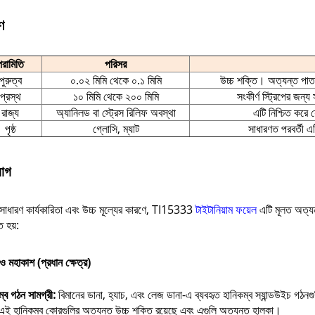
ণ
পরামিতি
পরিসর
পুরুত্ব
০.০২ মিমি থেকে ০.১ মিমি
উচ্চ শক্তি। অত্যন্ত পাতল
প্রস্থ
১০ মিমি থেকে ২০০ মিমি
সংকীর্ণ স্ট্রিপের জন্
রাজ্য
অ্যানিলড বা স্ট্রেস রিলিফ অবস্থা
এটি নিশ্চিত করে 
পৃষ্ঠ
গ্লোসি, ম্যাট
সাধারণত পরবর্তী এট
়োগ
াধারণ কার্যকারিতা এবং উচ্চ মূল্যের কারণে, TI15333
টাইটানিয়াম ফয়েল
এটি মূলত অত্যন
ত হয়:
ও মহাকাশ (প্রধান ক্ষেত্র)
ম্ব গঠন সামগ্রী:
বিমানের ডানা, হ্যাচ, এবং লেজ ডানা-এ ব্যবহৃত হানিকম্ব স্যান্ডউইচ গঠনগ
এই হানিকম্ব কোরগুলির অত্যন্ত উচ্চ শক্তি রয়েছে এবং এগুলি অত্যন্ত হালকা।