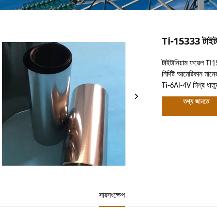
Ti-15333 টাইটান
টাইটানিয়াম ফয়েল TI
নির্দিষ্ট আমেরিকান মা
Ti-6Al-4V মিশ্র ধাতুর
তথ্য জানতে
সারসংক্ষেপ