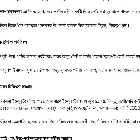
ন তাপ রক্ষাকবচ:
এটি উচ্চ-তাপমাত্রা প্রতিরোধী সামগ্রী দিয়ে তৈরি করা হয় যাতে পাতলা-দেয়াল
্ত্রিত বিমান/ক্ষেপণাস্ত্রের গঠনমূলক উপাদান: হালকা ফিউজেলেজ স্কিন, নিয়ন্ত্রণ পৃষ্ঠ।
 শিল্প ও প্রতিরক্ষা
সামগ্রী: উচ্চ-গতির আঘাত প্রতিরোধ করার জন্য যৌগিক বর্মের পাতলা স্তরগুলি তৈরি করতে ব্
স্কোপ উপাদান: সূক্ষ্ম নেভিগেশন যন্ত্রে ব্যবহৃত গঠনমূলক অংশ, যার জন্য হালকা ওজন এবং 
ানের চিকিৎসা সরঞ্জাম
চিকিৎসা ইমপ্লান্ট: যদিও গ্রেড ২ সাধারণ ইমপ্লান্টের জন্য ব্যবহৃত হয়, কিন্তু অর্থোপেডি
বে (যেমন মেরুদণ্ড সংশোধন ব্যবস্থা এবং কৃত্রিম জয়েন্টের কিছু অংশ)—তাতে TI15333
িকিৎসা যন্ত্রপাতি: হালকা ওজন, উচ্চ শক্তি এবং ক্ষয়রোধী শল্য চিকিৎসা টোঁটা ও কাঁচি, যার
গাড়ি এবং উচ্চ-কর্মক্ষমতাসম্পন্ন ক্রীড়া সরঞ্জাম