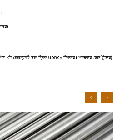
ট।
র করে)।
িয়ে এই মেমব্রেনটি উচ্চ-ফ্রিক uency স্পিকার (গোলাকার ডোম টুইটার)