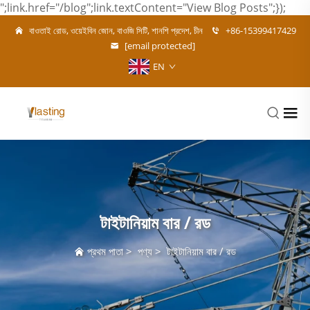
";link.href="/blog";link.textContent="View Blog Posts";});
বাওতাই রোড, ওয়েইবিন জোন, বাওজি সিটি, শানশি প্রদেশ, চীন
+86-15399417429
[email protected]
EN
টাইটানিয়াম বার / রড
প্রথম পাতা
>
পণ্য
>
টাইটানিয়াম বার / রড