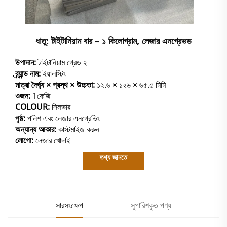
ধাতু: টাইটানিয়াম বার – ১ কিলোগ্রাম, লেজার এনগ্রেভড
উপাদান:
টাইটানিয়াম গ্রেড ২
ব্র্যান্ড নাম:
ইয়ালস্টিং
মাত্রা দৈর্ঘ্য × প্রস্থ × উচ্চতা:
১২.৬ × ১২৬ × ৬৫.৫ মিমি
ওজন:
1কেজি
COLOUR:
সিলভার
পৃষ্ঠ:
পলিশ এবং লেজার এনগ্রেভিং
অন্যান্য আকার:
কাস্টমাইজ করুন
লোগো:
লেজার খোদাই
তথ্য জানতে
সারসংক্ষেপ
সুপারিশকৃত পণ্য