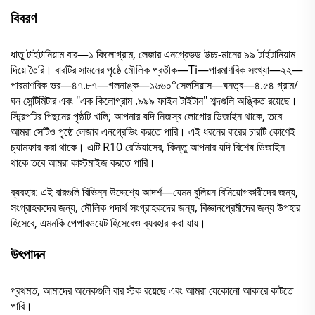
বিবরণ
ধাতু টাইটানিয়াম বার—১ কিলোগ্রাম, লেজার এনগ্রেভড উচ্চ-মানের ৯৯ টাইটানিয়াম
দিয়ে তৈরি। বারটির সামনের পৃষ্ঠে মৌলিক প্রতীক—Ti—পারমাণবিক সংখ্যা—২২—
পারমাণবিক ভর—৪৭.৮৭—গলনাঙ্ক—১৬৬০°সেলসিয়াস—ঘনত্ব—৪.৫৪ গ্রাম/
ঘন সেন্টিমিটার এবং "এক কিলোগ্রাম .৯৯৯ ফাইন টাইটান" শব্দগুলি অঙ্কিত রয়েছে।
স্ট্রিপটির পিছনের পৃষ্ঠটি খালি; আপনার যদি নিজস্ব লোগোর ডিজাইন থাকে, তবে
আমরা সেটিও পৃষ্ঠে লেজার এনগ্রেভিং করতে পারি। এই ধরনের বারের চারটি কোণেই
চ্যামফার করা থাকে। এটি R10 রেডিয়াসের, কিন্তু আপনার যদি বিশেষ ডিজাইন
থাকে তবে আমরা কাস্টমাইজ করতে পারি।
ব্যবহার: এই বারগুলি বিভিন্ন উদ্দেশ্যে আদর্শ—যেমন বুলিয়ন বিনিয়োগকারীদের জন্য,
সংগ্রাহকদের জন্য, মৌলিক পদার্থ সংগ্রাহকদের জন্য, বিজ্ঞানপ্রেমীদের জন্য উপহার
হিসেবে, এমনকি পেপারওয়েট হিসেবেও ব্যবহার করা যায়।
উৎপাদন
প্রথমত, আমাদের অনেকগুলি বার স্টক রয়েছে এবং আমরা যেকোনো আকারে কাটতে
পারি।