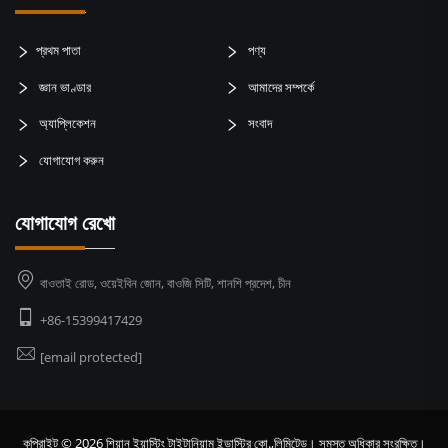
প্রথম পাতা
পণ্য
জ্ঞান ভাণ্ডার
আমাদের সম্পর্কে
অ্যাপ্লিকেশন
সংবাদ
যোগাযোগ করুন
যোগাযোগ রেখো
বাওতাই রোড, ওয়েইবিন জোন, বাওজি সিটি, শানশি প্রদেশ, চীন
+86-15399417429
[email protected]
কপিরাইট © 2026 শিয়ান ইয়াস্টিং টাইটানিয়াম ইন্ডাস্ট্রি কো.,লিমিটেড। সমস্ত অধিকার সংরক্ষিত।