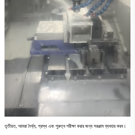
তৃতীয়ত, আমরা দৈর্ঘ্য, প্রস্থ এবং পুরুত্ব পরীক্ষা করার জন্য সরঞ্জাম ব্যবহার করব।