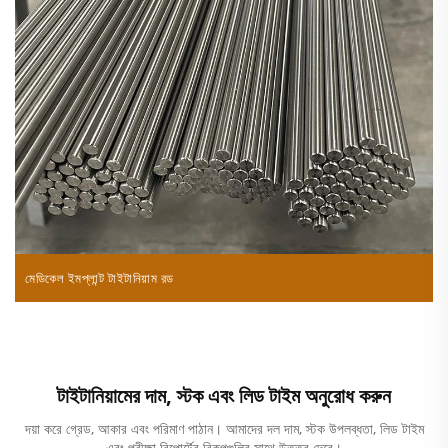
মেডিকেল ইমপ্লান্ট টাইটানিয়াম রড
ট
টাইটানিয়ামের দাম, স্টক এবং লিড টাইম অনুরোধ করুন
দয়া করে গ্রেড, আকার এবং পরিমাণ পাঠান। আমাদের দল দাম, স্টক উপলব্ধতা, লিড টাইম
এবং পরীক্ষা রিপোর্টের বিকল্পগুলির সাথে উত্তর দেবে।