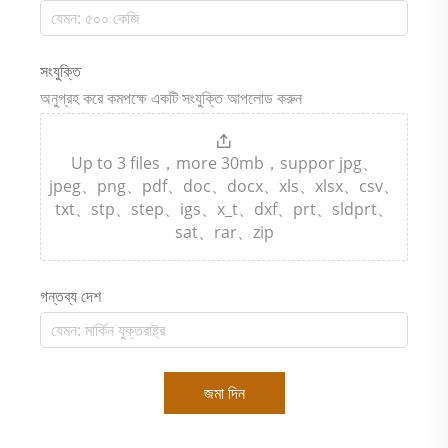
সংযুক্তি
অনুগ্রহ করে কমপক্ষে একটি সংযুক্তি আপলোড করুন
Up to 3 files，more 30mb，suppor jpg、
jpeg、png、pdf、doc、docx、xls、xlsx、csv、
txt、stp、step、igs、x_t、dxf、prt、sldprt、
sat、rar、zip
গন্তব্য দেশ
জমা দিন