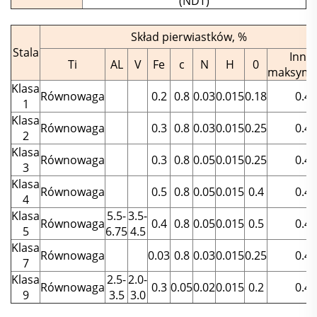
(NDT)
Skład pierwiastków, %
Stala
Inne,
Ti
AL
V
Fe
c
N
H
0
maksyma
Klasa
Równowaga
0.2
0.8
0.03
0.015
0.18
0.4
1
Klasa
Równowaga
0.3
0.8
0.03
0.015
0.25
0.4
2
Klasa
Równowaga
0.3
0.8
0.05
0.015
0.25
0.4
3
Klasa
Równowaga
0.5
0.8
0.05
0.015
0.4
0.4
4
Klasa
5.5-
3.5-
Równowaga
0.4
0.8
0.05
0.015
0.5
0.4
5
6.75
4.5
Klasa
Równowaga
0.03
0.8
0.03
0.015
0.25
0.4
7
Klasa
2.5-
2.0-
Równowaga
0.3
0.05
0.02
0.015
0.2
0.4
9
3.5
3.0