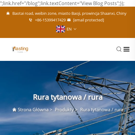
";link.href="/blog";link.textContent="View Blog Posts";});
Baotai road, weibin zone, miasto Baoji, prowincja Shaanxi, Chiny
+86-15399417429
[email protected]
EN
Rura tytanowa / rura
Strona Główna
>
Produkty
>
Rura tytanowa / rura