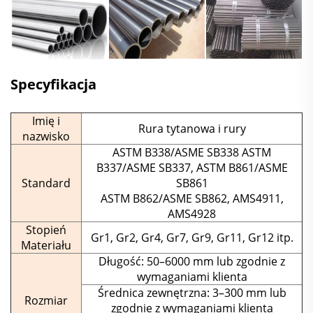
Specyfikacja
Imię i
Rura tytanowa i rury
nazwisko
ASTM B338/ASME SB338 ASTM
B337/ASME SB337, ASTM B861/ASME
Standard
SB861
ASTM B862/ASME SB862, AMS4911,
AMS4928
Stopień
Gr1, Gr2, Gr4, Gr7, Gr9, Gr11, Gr12 itp.
Materiału
Długość: 50–6000 mm lub zgodnie z
wymaganiami klienta
Średnica zewnętrzna: 3–300 mm lub
Rozmiar
zgodnie z wymaganiami klienta