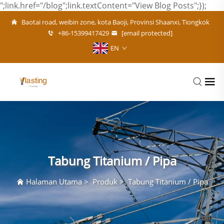
";link.href="/blog";link.textContent="View Blog Posts";});
Baotai road, weibin zone, kota Baoji, Provinsi Shaanxi, Tiongkok
+86-15399417429
[email protected]
EN
Tabung Titanium / Pipa
Halaman Utama
>
Produk
>
Tabung Titanium / Pipa