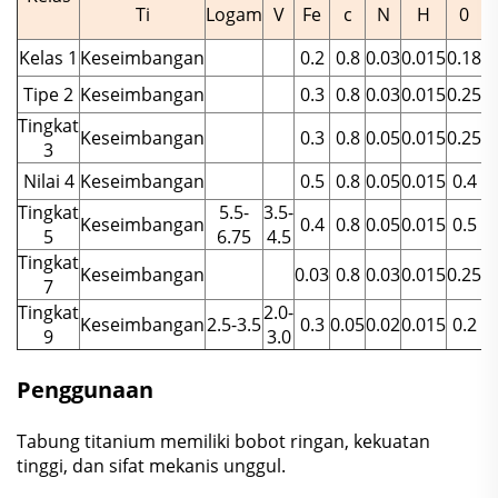
L
Ti
Logam
V
Fe
c
N
H
0
Kelas 1
Keseimbangan
0.2
0.8
0.03
0.015
0.18
Tipe 2
Keseimbangan
0.3
0.8
0.03
0.015
0.25
Tingkat
Keseimbangan
0.3
0.8
0.05
0.015
0.25
3
Nilai 4
Keseimbangan
0.5
0.8
0.05
0.015
0.4
Tingkat
5.5-
3.5-
Keseimbangan
0.4
0.8
0.05
0.015
0.5
5
6.75
4.5
Tingkat
Keseimbangan
0.03
0.8
0.03
0.015
0.25
7
Tingkat
2.0-
Keseimbangan
2.5-3.5
0.3
0.05
0.02
0.015
0.2
9
3.0
Penggunaan
Tabung titanium memiliki bobot ringan, kekuatan
tinggi, dan sifat mekanis unggul.