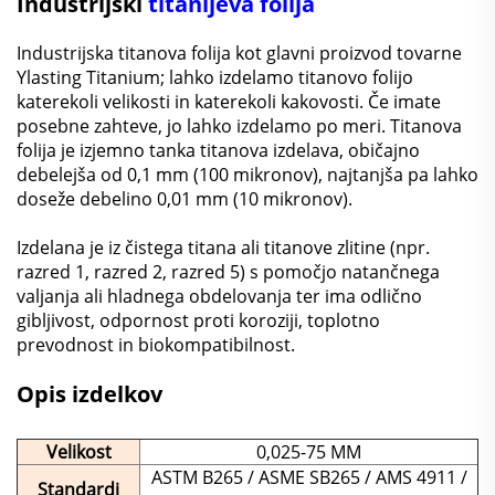
Industrijski
titanijeva folija
Industrijska titanova folija kot glavni proizvod tovarne
Ylasting Titanium; lahko izdelamo titanovo folijo
katerekoli velikosti in katerekoli kakovosti. Če imate
posebne zahteve, jo lahko izdelamo po meri. Titanova
folija je izjemno tanka titanova izdelava, običajno
debelejša od 0,1 mm (100 mikronov), najtanjša pa lahko
doseže debelino 0,01 mm (10 mikronov).
Izdelana je iz čistega titana ali titanove zlitine (npr.
razred 1, razred 2, razred 5) s pomočjo natančnega
valjanja ali hladnega obdelovanja ter ima odlično
gibljivost, odpornost proti koroziji, toplotno
prevodnost in biokompatibilnost.
Opis izdelkov
Velikost
0,025-75 MM
ASTM B265 / ASME SB265 / AMS 4911 /
Standardi