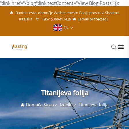
";link.href="/blog";link.textContent="View Blog Posts";});
Baotai cesta, območje Weibin, mesto Baoji, provinca Shaanxi,
Kitajska
+86-15399417429
[email protected]
EN
Titanijeva folija
Domača Stran
>
Izdelki
>
Titanijeva folija