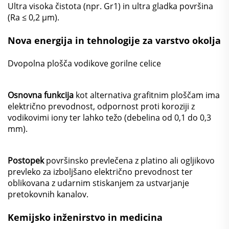
Ultra visoka čistota (npr. Gr1) in ultra gladka površina
(Ra ≤ 0,2 μm).
Nova energija in tehnologije za varstvo okolja
Dvopolna plošča vodikove gorilne celice
Osnovna funkcija
kot alternativa grafitnim ploščam ima
električno prevodnost, odpornost proti koroziji z
vodikovimi iony ter lahko težo (debelina od 0,1 do 0,3
mm).
Postopek
površinsko prevlečena z platino ali ogljikovo
prevleko za izboljšano električno prevodnost ter
oblikovana z udarnim stiskanjem za ustvarjanje
pretokovnih kanalov.
Kemijsko inženirstvo in medicina