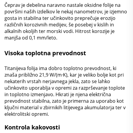
Čeprav je debelina naravno nastale oksidne folije na
površini naših izdelkov le nekaj nanometrov, je izjemno
gosta in stabilna ter učinkovito preprečuje erozijo
različnih korozivnih medijev, še posebej v kislih in
alkalnih okoljih ter morski vodi. Hitrost korozije je
manjša od 0,1 mm/leto.
Visoka toplotna prevodnost
Titanijeva folija ima dobro toplotno prevodnost, ki
znaša približno 21,9 W/(m·K), kar je veliko bolje kot pri
nekaterih vrstah nerjavnega jekla, zato se lahko
učinkovito uporablja v opremi za razprševanje toplote
in toplotno izmenjavo. Hkrati je njena električna
prevodnost stabilna, zato je primerna za uporabo kot
ključni material v zbirnikih litijevega akumulatorja ter v
elektrolitski opremi.
Kontrola kakovosti