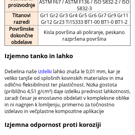
ASTM F67 / ASTM F136 / ISO 5832-2 / ISO
proizvodnje
5832-3
Titanovi
Gr1 Gr2 Gr3 Gr4 Gr5 Gr6 Gr7 Gr9 Gr11
razredi
Gr12 Gr23 Ti15333 BT1-00 BT1-0 BT1-2
Površinske
Kisla površina ali poliranje, peskano
dokončne
razpršena površina
obdelave
Izjemno tanko in lahko
Debelina naše
izdelki
lahko znaša le 0,01 mm, kar je
veliko tanjše od splošnih kovinskih materialov in ima
odlično fleksibilnost ter plastičnost. Nizka gostota
(približno 4,51 g/cm³) daje izdelku prednost lahkotnosti,
zaradi česar je enostavno obdelati v kompleksne oblike
in ni nagnjen k lomljenju, primerno za točnostno
izdelavo in večplastne kompozitne aplikacije
Izjemna odpornost proti koroziji