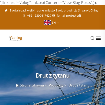
";link.href="/blog";link.textContent="View Blog Posts";});
Baotai road, weibin zone, miasto Baoji, prowincja Shaanxi, Chiny
+86-15399417429
[email protected]
EN
Drut z tytanu
Strona Główna
>
Produkty
>
Drut z tytanu