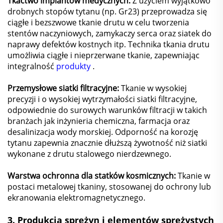
Tkactwo implantów medycznych:
Z użyciem wyjątkowo
drobnych stopów tytanu (np. Gr23) przeprowadza się
ciągłe i bezszwowe tkanie drutu w celu tworzenia
stentów naczyniowych, zamykaczy serca oraz siatek do
naprawy defektów kostnych itp. Technika tkania drutu
umożliwia ciągłe i nieprzerwane tkanie, zapewniając
integralność
produkty
.
Przemysłowe siatki filtracyjne:
Tkanie w wysokiej
precyzji i o wysokiej wytrzymałości siatki filtracyjne,
odpowiednie do surowych warunków filtracji w takich
branżach jak inżynieria chemiczna, farmacja oraz
desalinizacja wody morskiej. Odporność na korozję
tytanu zapewnia znacznie dłuższą żywotność niż siatki
wykonane z drutu stalowego nierdzewnego.
Warstwa ochronna dla statków kosmicznych:
Tkanie w
postaci metalowej tkaniny, stosowanej do ochrony lub
ekranowania elektromagnetycznego.
3.
Produkcja sprężyn i elementów sprężystych