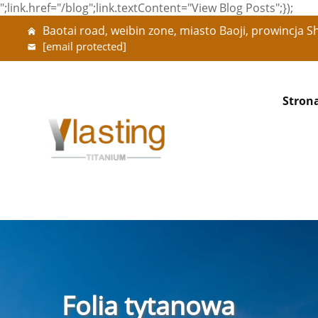
";link.href="/blog";link.textContent="View Blog Posts";});
Baotai road, weibin zone, miasto Baoji, prowincja S
[email protected]
Stron
Folia tytanowa