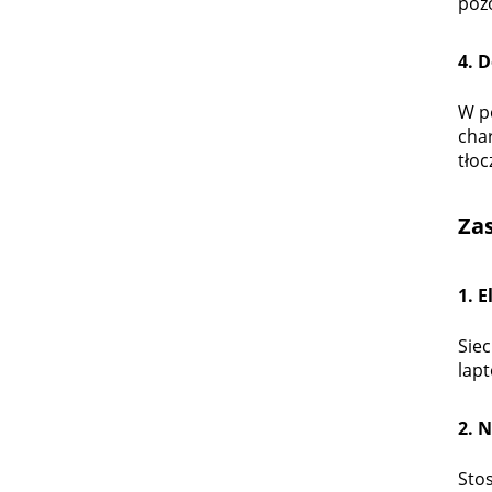
poz
4. 
W p
char
tłoc
Za
1. 
Siec
lap
2. 
Sto