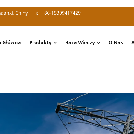
haanxi, Chiny
+86-15399417429
a Główna
Produkty
Baza Wiedzy
O Nas
A