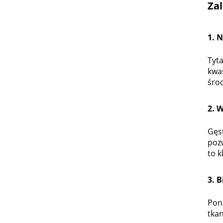
Za
1. 
Tyt
kwas
środ
2. 
Gęst
poz
to 
3. 
Poni
tka