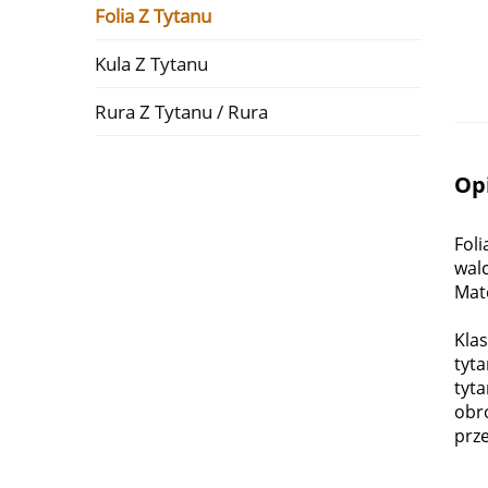
Folia Z Tytanu
Kula Z Tytanu
Rura Z Tytanu / Rura
Op
Fol
wal
Mate
Kla
tyta
tyt
obr
prz