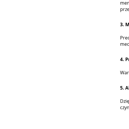
mem
prz
3. 
Pre
med
4. 
Wars
5. 
Dzię
czyn