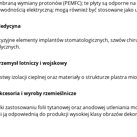
braną wymiany protonów (PEMFC); te płyty są odporne na ko
ewodnością elektryczną; mogą również być stosowane jako u
Medycyna
cyzyjne elementy implantów stomatologicznych, szwów chir
ycznych.
Przemysł lotniczy i wojskowy
twy izolacji cieplnej oraz materiały o strukturze plastra m
Akcesoria i wyroby rzemieślnicze
ki zastosowaniu folii tytanowej oraz anodowej utleniania 
i ją odpowiednią do produkcji wysokiej klasy obrazów dekora