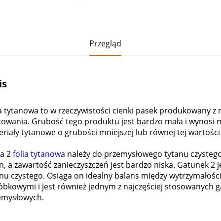
Przegląd
is
ia tytanowa to w rzeczywistości cienki pasek produkowany 
cowania.
Grubość tego produktu jest bardzo mała i wynosi m
riały tytanowe o grubości mniejszej lub równej tej wartości
sa 2
folia tytanowa
należy do przemysłowego tytanu czystego
n, a zawartość zanieczyszczeń jest bardzo niska. Gatunek 2 
anu czystego. Osiąga on idealny balans między wytrzymałośc
óbkowymi i jest również jednym z najczęściej stosowanych 
emysłowych.