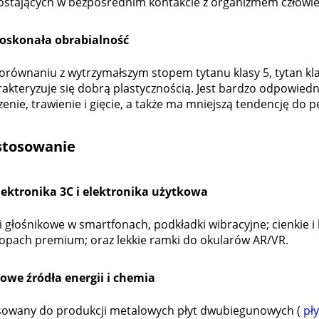
ostających w bezpośrednim kontakcie z organizmem człowie
Doskonała obrabialność
orównaniu z wytrzymałszym stopem tytanu klasy 5, tytan kla
akteryzuje się dobrą plastycznością. Jest bardzo odpowiedni 
zenie, trawienie i gięcie, a także ma mniejszą tendencję do p
stosowanie
Elektronika 3C i elektronika użytkowa
i głośnikowe w smartfonach, podkładki wibracyjne; cienkie 
topach premium; oraz lekkie ramki do okularów AR/VR.
Nowe źródła energii i chemia
sowany do produkcji metalowych płyt dwubiegunowych (
pł