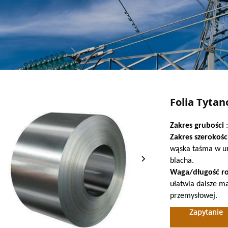
Folia Tyta
Zakres grubości
Zakres szerokośc
wąska taśma w ur
blacha.
Waga/długość ro
ułatwia dalsze ma
przemysłowej.
Zapytanie