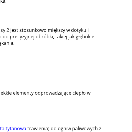
ka.
sy 2 jest stosunkowo miększy w dotyku i
do precyzyjnej obróbki, takiej jak głębokie
ękania.
i lekkie elementy odprowadzające ciepło w
yta tytanowa
trawienia) do ogniw paliwowych z