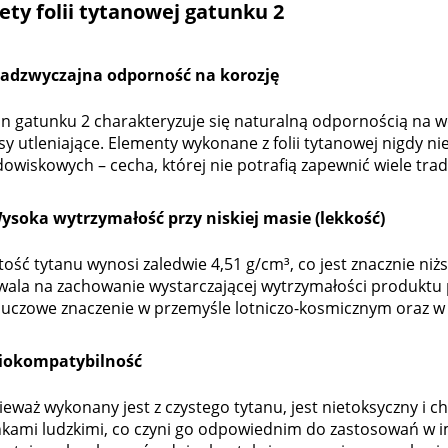
lety
folii tytanowej gatunku 2
Nadzwyczajna odporność na korozję
an gatunku 2 charakteryzuje się naturalną odpornością na w
y utleniające. Elementy wykonane z folii tytanowej nigdy n
owiskowych – cecha, której nie potrafią zapewnić wiele trad
Wysoka wytrzymałość przy niskiej masie (lekkość)
ość tytanu wynosi zaledwie 4,51 g/cm³, co jest znacznie niższ
wala na zachowanie wystarczającej wytrzymałości produktu
kluczowe znaczenie w przemyśle lotniczo-kosmicznym oraz
Biokompatybilność
eważ wykonany jest z czystego tytanu, jest nietoksyczny i c
nkami ludzkimi, co czyni go odpowiednim do zastosowań w 