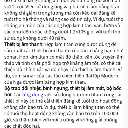
do có khả năng chống ăn mòn và hư hỏng do xói mòn
vượt trội. Việc sử dụng ống và phụ kiện làm bằng titan
không chỉ giảm trọng lượng mà còn kéo dài đáng kể
tuổi thọ hệ thống và nâng cao độ tin cậy. Ví dụ, tuổi thọ
chống ăn mòn của các ống hợp kim titan, van, bơm và
các phụ kiện khác không dưới 1,2×105 giờ, với tuổi thọ
sử dụng không dưới 40 năm.
Thiết bị âm thanh:
Hợp kim titan cũng được dùng để
sản xuất các thiết bị âm thanh trên tàu, chẳng hạn như
sonar. Hợp kim titan có mật độ thấp, vận tốc truyền âm
thấp và tính chất phối hợp trở kháng âm tốt, có thể cải
thiện độ chính xác và độ nhạy của thiết bị âm thanh. Ví
dụ, vòm sonar của các tàu chiến hiện đại lớp Modern
của Nga được làm bằng hợp kim titan.
Bộ trao đổi nhiệt, bình ngưng, thiết bị làm mát, bộ bốc
hơi:
Các
ứng dụng
việc sử dụng hợp kim titan trong các
thiết bị này có thể cải thiện đáng kể tuổi thọ hoạt động
không cần bảo trì. Ví dụ, thiết bị làm bằng titan có thể
có tuổi thọ hoạt động không cần bảo trì trên 100.000
giờ, và thân thiện với môi trường vì không giải phóng
các chất độc hại.