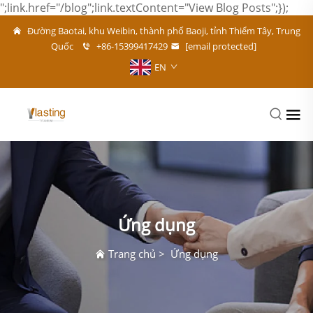
";link.href="/blog";link.textContent="View Blog Posts";});
Đường Baotai, khu Weibin, thành phố Baoji, tỉnh Thiểm Tây, Trung
Quốc
+86-15399417429
[email protected]
EN
Ứng dụng
Trang chủ
>
Ứng dụng