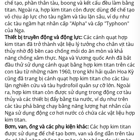
chế tạo, phần thân tàu, boong và kết cấu đều làm bằng
titan. Ngoài ra, hợp kim titan còn được dùng để chế tạo
vỏ chịu áp lực cho tàu ngầm và tàu lặn sâu, ví dụ như
các tàu ngầm hạt nhân cấp "Alpha" và cấp "Typhoon"
của Nga.
Thiết bị truyền động và động lực:
Các cánh quạt hợp
kim titan đã trở thành vật liệu lý tưởng cho chân vịt tàu
thủy nhờ độ bền cao chống mỏi do ăn mòn và khả
năng chống xâm thực. Nga và Vương quốc Anh đã bắt
đầu thử sử dụng cánh quạt bằng hợp kim titan trên các
con tàu từ những năm 1960, trong khi hải quân Hoa Kỳ
cũng đã trang bị cánh quạt hợp kim titan cho các tàu
lặn nghiên cứu và tàu hydrofoil quân sự cỡ lớn. Ngoài
ra, hợp kim titan còn được sử dụng trong động cơ tàu
thủy và các thiết bị đẩy bằng tia nước, ví dụ như trên
các tàu phá băng chạy bằng năng lượng hạt nhân của
Nga sử dụng động cơ hơi nước có chứa các vật liệu hợp
kim titan.
Bơm, van, ống và các phụ kiện khác:
Các hợp kim titan
được sử dụng để chế tạo bơm, van và ống dẫn trên tàu