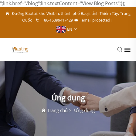
";link.href="/blog";link.textContent="View Blog Posts";});
Đường Baotai, khu Weibin, thành phố Baoji, tỉnh Thiểm Tây, Trung
Quốc
+86-15399417429
[email protected]
EN
Ứng dụng
Trang chủ
>
Ứng dụng