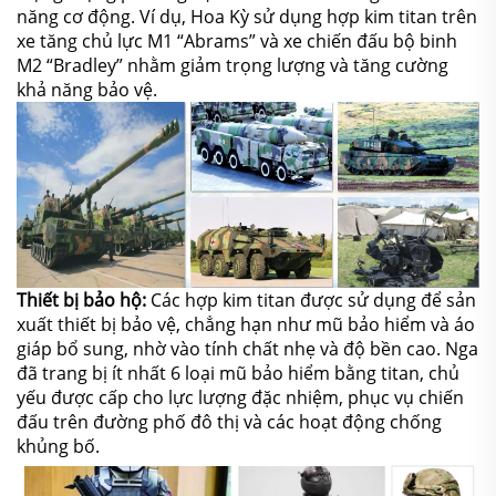
năng cơ động. Ví dụ, Hoa Kỳ sử dụng hợp kim titan trên
xe tăng chủ lực M1 “Abrams” và xe chiến đấu bộ binh
M2 “Bradley” nhằm giảm trọng lượng và tăng cường
khả năng bảo vệ.
Thiết bị bảo hộ:
Các hợp kim titan được sử dụng để sản
xuất thiết bị bảo vệ, chẳng hạn như mũ bảo hiểm và áo
giáp bổ sung, nhờ vào tính chất nhẹ và độ bền cao. Nga
đã trang bị ít nhất 6 loại mũ bảo hiểm bằng titan, chủ
yếu được cấp cho lực lượng đặc nhiệm, phục vụ chiến
đấu trên đường phố đô thị và các hoạt động chống
khủng bố.