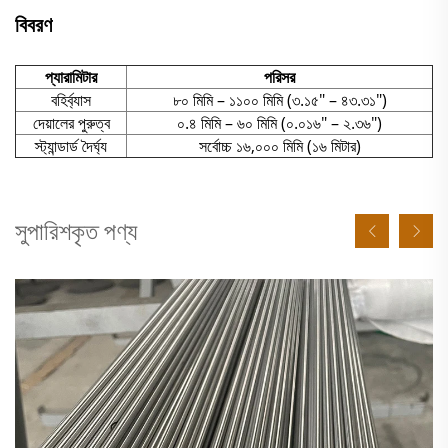
বিবরণ
প্যারামিটার
পরিসর
বহির্ব্যাস
৮০ মিমি – ১১০০ মিমি (৩.১৫" – ৪৩.৩১")
দেয়ালের পুরুত্ব
০.৪ মিমি – ৬০ মিমি (০.০১৬" – ২.৩৬")
স্ট্যান্ডার্ড দৈর্ঘ্য
সর্বোচ্চ ১৬,০০০ মিমি (১৬ মিটার)
সুপারিশকৃত পণ্য