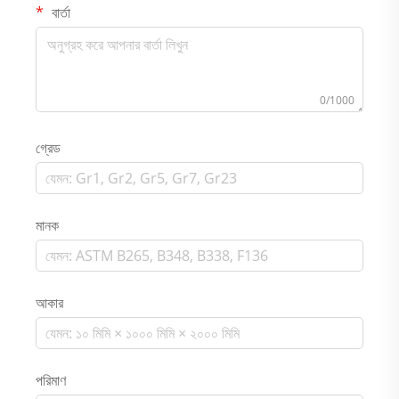
বার্তা
0/1000
গ্রেড
মানক
আকার
পরিমাণ