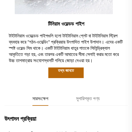
টিনিয়াম ওয়েল্ডড পাইপ
টাইটানিয়াম ওয়েল্ডেড পাইপগুলি হলো টাইটানিয়াম প্লেট বা টাইটানিয়াম স্ট্রিপ
ব্যবহার করে "গঠন-ওয়েল্ডিং" প্রক্রিয়ায় উৎপাদিত পাইপ উপাদান। এদের একটি
স্পষ্ট ওয়েল্ড সিম থাকে। একটি টাইটানিয়াম ধাতুর পাতকে সিলিন্ড্রিক্যাল
আকৃতিতে গড়া হয়, এবং তারপর একটি আঘাতের সীমা সেলাই করার মতো করে
উচ্চ তাপমাত্রায় সংযোগস্থলটি গলিয়ে জোড়া দেওয়া হয়।
তথ্য জানতে
সারসংক্ষেপ
সুপারিশকৃত পণ্য
উৎপাদন প্রক্রিয়া