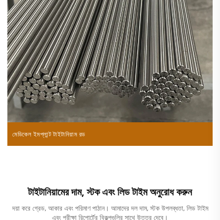
মেডিকেল ইমপ্লান্ট টাইটানিয়াম রড
ট
টাইটানিয়ামের দাম, স্টক এবং লিড টাইম অনুরোধ করুন
দয়া করে গ্রেড, আকার এবং পরিমাণ পাঠান। আমাদের দল দাম, স্টক উপলব্ধতা, লিড টাইম
এবং পরীক্ষা রিপোর্টের বিকল্পগুলির সাথে উত্তর দেবে।