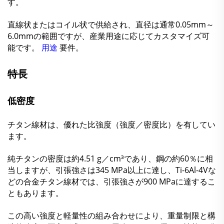
す。
直線状またはコイル状で供給され、直径は通常0.05mm～
6.0mmの範囲ですが、産業用途に応じてカスタマイズ可
能です。
用途
要件。
特長
低密度
チタン線材は、優れた比強度（強度／密度比）を有してい
ます。
純チタンの密度は約4.51 g／cm³であり、鋼の約60％に相
当しますが、引張強さは345 MPa以上に達し、Ti-6Al-4Vな
どの合金チタン線材では、引張強さが900 MPaに達するこ
ともあります。
この高い強度と軽量性の組み合わせにより、重量制限と構