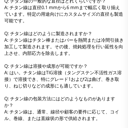
Q: チタン線の一般的な直径はどれくらいですか？
A: チタン線は直径0.1 mmから6 mmまで幅広く取り揃え
ています。特定の用途向けにカスタムサイズの直径も製造
可能です。
Q: チタン線はどのように製造されますか？
A: チタン線はチタン棒またはバーを熱間または冷間引抜き
加工して製造されます。その後、焼鈍処理を行い延性を向
上させ、内部応力を除去します。
Q: チタン線は溶接や成形が可能ですか？
A: はい。チタン線はTIG溶接（タングステン不活性ガス溶
接）で溶接でき、特にグレード1および2は曲げ、巻き取
り、ねじ切りなどの成形にも適しています。
Q: チタン線の包装方法にはどのようなものがあります
か？
A: チタン線は、通常、線径や顧客の要件に応じて、コイ
ル、巻線、または直線状の形で供給されます。