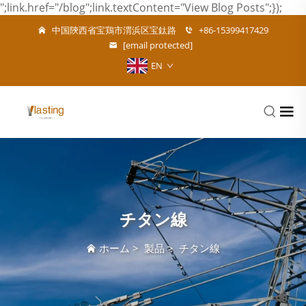
";link.href="/blog";link.textContent="View Blog Posts";});
中国陝西省宝鶏市渭浜区宝鈦路
+86-15399417429
[email protected]
EN
チタン線
ホーム
>
製品
>
チタン線