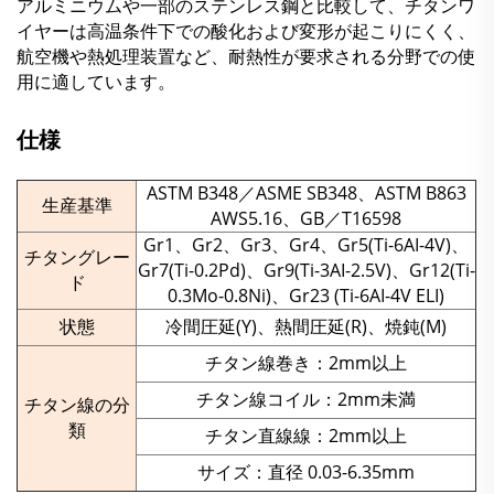
アルミニウムや一部のステンレス鋼と比較して、チタンワ
イヤーは高温条件下での酸化および変形が起こりにくく、
航空機や熱処理装置など、耐熱性が要求される分野での使
用に適しています。
仕様
ASTM B348／ASME SB348、ASTM B863
生産基準
AWS5.16、GB／T16598
Gr1、Gr2、Gr3、Gr4、Gr5(Ti-6AI-4V)、
チタングレー
Gr7(Ti-0.2Pd)、Gr9(Ti-3AI-2.5V)、Gr12(Ti-
ド
0.3Mo-0.8Ni)、Gr23 (Ti-6AI-4V ELI)
状態
冷間圧延(Y)、熱間圧延(R)、焼鈍(M)
チタン線巻き：2mm以上
チタン線コイル：2mm未満
チタン線の分
類
チタン直線線：2mm以上
サイズ：直径 0.03-6.35mm