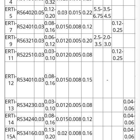
4
0.32
ERTi-
0.12-
5.5-
3.5-
R56402
0.05
0.03
0.015
0.22
5
0.20
6.75
4.5
ERTi-
0.08-
0.12-
R52401
0.03
0.015
0.008
0.12
7
0.16
0.25
ERTi-
0.06-
2.5-
2.0-
R56321
0.03
0.012
0.005
0.20
9
0.12
3.5
3.0
ERTi-
0.03-
0.12-
R52251
0.03
0.012
0.005
0.08
11
0.10
0.25
ERTi-
0.08-
0.
R53401
0.03
0.015
0.008
0.15
-
12
0.16
0
ERTi-
0.03-
0.04-
0.
R53423
0.03
0.012
0.005
0.08
13
0.10
0.06
0
ERTi-
0.08-
0.04-
0.
R53424
0.03
0.015
0.008
0.12
14
0.16
0.06
0
ERTi-
0.13-
0.04-
0.
R53416
0.03
0.02
0.008
0.16
15A
0.20
0.06
0