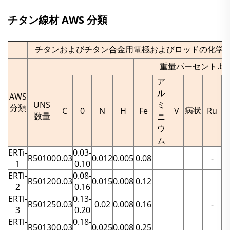
チタン線材 AWS 分類
チタンおよびチタン合金用電極およびロッドの化学
重量パーセント.b.c
ア
ル
AWS
UNS
ミ
分類
病状
C
0
N
H
Fe
V
Ru
数量
ニ
ウ
ム
ERTi-
0.03-
R50100
0.03
0.012
0.005
0.08
-
1
0.10
ERTi-
0.08-
R50120
0.03
0.015
0.008
0.12
-
2
0.16
ERTi-
0.13-
R50125
0.03
0.02
0.008
0.16
-
3
0.20
ERTi-
0.18-
R50130
0.03
0.025
0.008
0.25
-