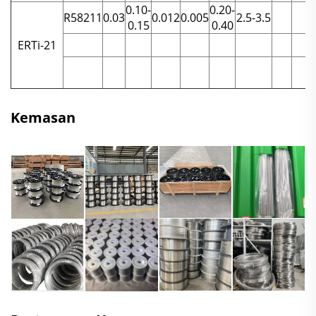
0.10-
0.20-
R58211
0.03
0.012
0.005
2.5-3.5
0.15
0.40
ERTi-21
Kemasan