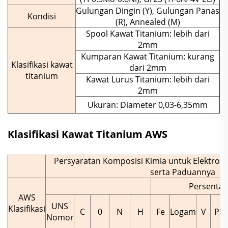
Gulungan Dingin (Y), Gulungan Panas
Kondisi
(R), Annealed (M)
Spool Kawat Titanium: lebih dari
2mm
Kumparan Kawat Titanium: kurang
Klasifikasi kawat
dari 2mm
titanium
Kawat Lurus Titanium: lebih dari
2mm
Ukuran: Diameter 0,03-6,35mm
Klasifikasi Kawat Titanium AWS
Persyaratan Komposisi Kimia untuk Elektrod
serta Paduannya
Persentase
AWS
UNS
Klasifikasi
C
0
N
H
Fe
Logam
V
PD
Nomor