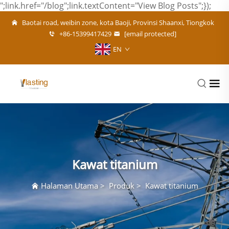
";link.href="/blog";link.textContent="View Blog Posts";});
Baotai road, weibin zone, kota Baoji, Provinsi Shaanxi, Tiongkok
+86-15399417429
[email protected]
EN
Kawat titanium
Halaman Utama
>
Produk
>
Kawat titanium