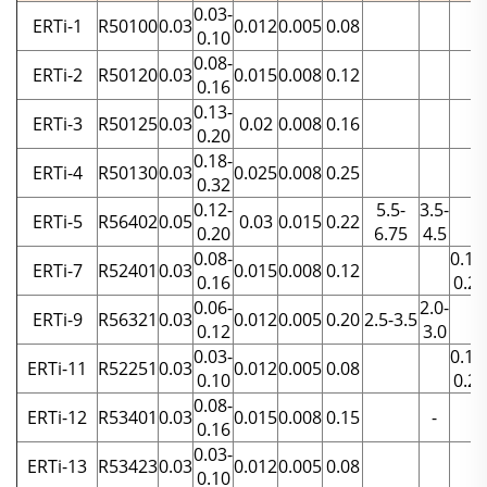
0.03-
ERTi-1
R50100
0.03
0.012
0.005
0.08
0.10
0.08-
ERTi-2
R50120
0.03
0.015
0.008
0.12
0.16
0.13-
ERTi-3
R50125
0.03
0.02
0.008
0.16
0.20
0.18-
ERTi-4
R50130
0.03
0.025
0.008
0.25
0.32
0.12-
5.5-
3.5-
ERTi-5
R56402
0.05
0.03
0.015
0.22
0.20
6.75
4.5
0.08-
0.12
ERTi-7
R52401
0.03
0.015
0.008
0.12
0.16
0.25
0.06-
2.0-
ERTi-9
R56321
0.03
0.012
0.005
0.20
2.5-3.5
0.12
3.0
0.03-
0.12
ERTi-11
R52251
0.03
0.012
0.005
0.08
0.10
0.25
0.08-
ERTi-12
R53401
0.03
0.015
0.008
0.15
-
0.16
0.03-
ERTi-13
R53423
0.03
0.012
0.005
0.08
0.10