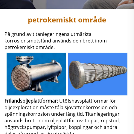
petrokemiskt område
På grund av titanlegeringens utmärkta
korrosionsmotstånd används den brett inom
petrokemiskt område.
Frilandsoljeplattformar:
Utöfshavsplattformar för
oljeexploration måste tåla sjövattenkorrosion och
spänningskorrosion under lång tid. Titanlegeringar
används brett inom oljeplattformsstolpar, repstöd,
högtryckspumpar, lyftpipor, kopplingar och andra
delar på grund av sin utmärkta