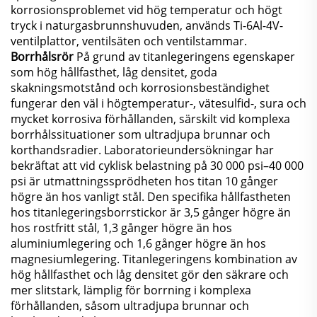
korrosionsproblemet vid hög temperatur och högt
tryck i naturgasbrunnshuvuden, används Ti-6Al-4V-
ventilplattor, ventilsäten och ventilstammar.
Borrhålsrör
På grund av titanlegeringens egenskaper
som hög hållfasthet, låg densitet, goda
skakningsmotstånd och korrosionsbeständighet
fungerar den väl i högtemperatur-, vätesulfid-, sura och
mycket korrosiva förhållanden, särskilt vid komplexa
borrhålssituationer som ultradjupa brunnar och
korthandsradier. Laboratorieundersökningar har
bekräftat att vid cyklisk belastning på 30 000 psi–40 000
psi är utmattningssprödheten hos titan 10 gånger
högre än hos vanligt stål. Den specifika hållfastheten
hos titanlegeringsborrstickor är 3,5 gånger högre än
hos rostfritt stål, 1,3 gånger högre än hos
aluminiumlegering och 1,6 gånger högre än hos
magnesiumlegering. Titanlegeringens kombination av
hög hållfasthet och låg densitet gör den säkrare och
mer slitstark, lämplig för borrning i komplexa
förhållanden, såsom ultradjupa brunnar och