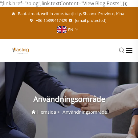
";link.href="/blog";link.textContent="View Blog Posts";});
Baotai road, weibin zone, baoji city, Shaanxi Province, Kina
+86-15399417429
[email protected]
EN
Användningsområde
Hemsida
>
Användningsområde