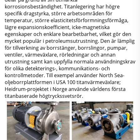
korrosionsbeständighet. Titanlegering har högre
specifik dragstyrka, större arbetsområden för
temperatur, större elasticitetsförformningsförmåga,
lägre expansionskoefficient, icke-magnetiska
egenskaper och enklare bearbetbarhet, vilket gör den
mycket populär i petroleumsutrustning. Den är lämplig
för tillverkning av borrstänger, borrslingor, pumpar,
ventiler, värmeväxlare, rörledningar och annan
utrustning samt kan uppfylla normala användningskrav
för olika detekterings-, kommunikations- och
kontrollmetoder. Till exempel använder North Sea-
oljeborrplattformen i USA 100 titanvärmeväxlare;
Heidrum-projektet i Norge använde världens första
titanbaserade högtryckssvetsrör.