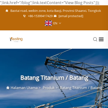
";link.href="/blog";link.textContent="View Blog Posts";});
Baotai road, weibin zone, kota Baoji, Provinsi Shaanxi, Tiongkok
+86-15399417429
[email protected]
EN
Batang Titanium / Batang
Halaman Utama
>
Produk
>
Batang Titanium / Batang