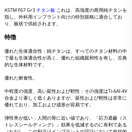
ASTM F67 Gr3
チタン板
これは、高強度の商用純チタンを
指し、外科用インプラント向けの特別規格に適合してお
り、板状で供給されます。
特徴
優れた生体適合性：純チタンは、すべてのチタン材料の中
で最も生体適合性が高く、優れた組織親和性を有し、古典
的な生体材料です。
優れた耐食性。
中程度の強度、高い延性および靭性：その強度はTi-6Al-4V
合金より著しく低くありますが、延性および靭性は非常に
優れており、加工および成形が容易です。
弾性率が低い：人間の骨に近い値であり、「応力遮蔽（ス
トレスシールディング）」効果を低減するのに有利である
（ただし、この利点はインプラントの設計において包括的