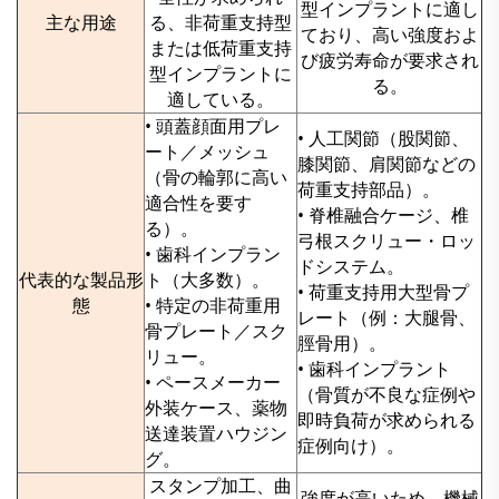
型インプラントに適し
主な用途
る、非荷重支持型
ており、高い強度およ
または低荷重支持
び疲労寿命が要求され
型インプラントに
る。
適している。
• 頭蓋顔面用プレ
• 人工関節（股関節、
ート／メッシュ
膝関節、肩関節などの
（骨の輪郭に高い
荷重支持部品）。
適合性を要す
• 脊椎融合ケージ、椎
る）。
弓根スクリュー・ロッ
• 歯科インプラン
ドシステム。
代表的な製品形
ト（大多数）。
• 荷重支持用大型骨プ
態
• 特定の非荷重用
レート（例：大腿骨、
骨プレート／スク
脛骨用）。
リュー。
• 歯科インプラント
• ペースメーカー
（骨質が不良な症例や
外装ケース、薬物
即時負荷が求められる
送達装置ハウジン
症例向け）。
グ。
スタンプ加工、曲
強度が高いため、機械