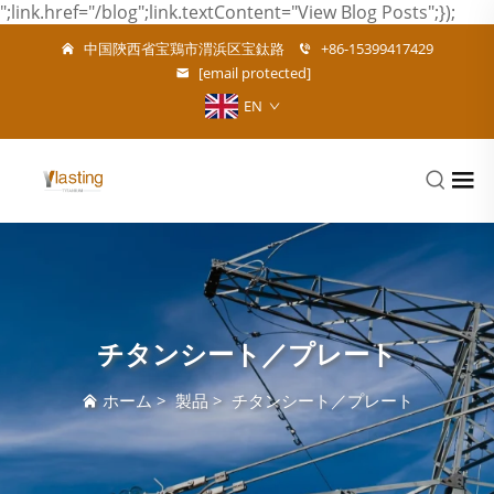
";link.href="/blog";link.textContent="View Blog Posts";});
中国陝西省宝鶏市渭浜区宝鈦路
+86-15399417429
[email protected]
EN
チタンシート／プレート
ホーム
>
製品
>
チタンシート／プレート