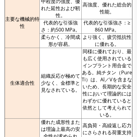
中程度の強度、優
高強度、優れた総合的
れた延性および靭
性能。
性。
主要な機械的特
代表的な引張強
代表的な引張強さ：≥
性
さ：約500 MPa。
860 MPa。
柔らかく、冷間成
より強く、疲労抵抗性
形が容易。
に優れる。
同様に優れており、最
も広く使用されている
インプラント用合金で
ある。純チタン（Pure
組織反応が極めて
Ti）は、Al／Vを含まな
生体適合性
少なく、金標準と
いため、長期的な安全
見なされている。
性において理論的には
わずかに優れていると
依然として考えられて
いる。
優れた成形性また
高負荷・高繰返し応力
は理論上最高の安
にさらされる荷重支持
全性が求められ