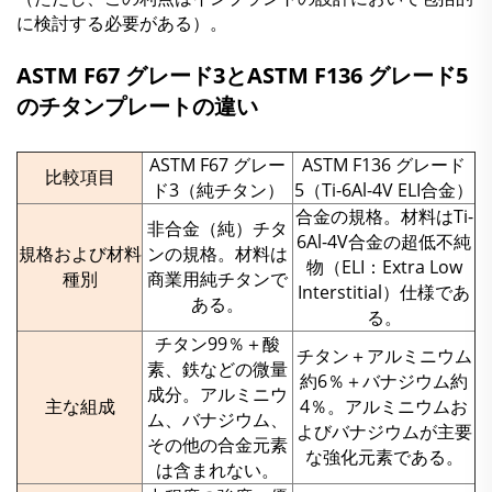
に検討する必要がある）。
ASTM F67 グレード3とASTM F136 グレード5
のチタンプレートの違い
ASTM F67 グレー
ASTM F136 グレード
比較項目
ド3（純チタン）
5（Ti-6Al-4V ELI合金）
合金の規格。材料はTi-
非合金（純）チタ
6Al-4V合金の超低不純
規格および材料
ンの規格。材料は
物（ELI：Extra Low
種別
商業用純チタンで
Interstitial）仕様であ
ある。
る。
チタン99％＋酸
チタン＋アルミニウム
素、鉄などの微量
約6％＋バナジウム約
成分。アルミニウ
主な組成
4％。アルミニウムお
ム、バナジウム、
よびバナジウムが主要
その他の合金元素
な強化元素である。
は含まれない。