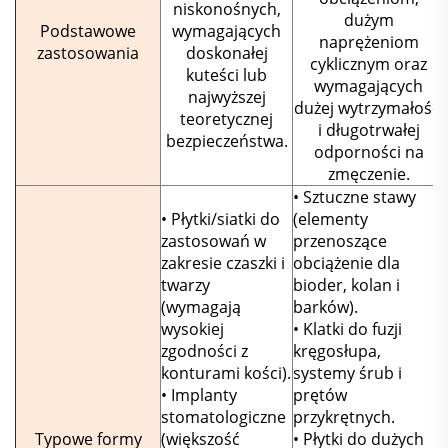
niskonośnych,
dużym
Podstawowe
wymagających
naprężeniom
zastosowania
doskonałej
cyklicznym oraz
kuteści lub
wymagających
najwyższej
dużej wytrzymałości
teoretycznej
i długotrwałej
bezpieczeństwa.
odporności na
zmęczenie.
• Sztuczne stawy
• Płytki/siatki do
(elementy
zastosowań w
przenoszące
zakresie czaszki i
obciążenie dla
twarzy
bioder, kolan i
(wymagają
barków).
wysokiej
• Klatki do fuzji
zgodności z
kręgosłupa,
konturami kości).
systemy śrub i
• Implanty
prętów
stomatologiczne
przykrętnych.
Typowe formy
(większość
• Płytki do dużych