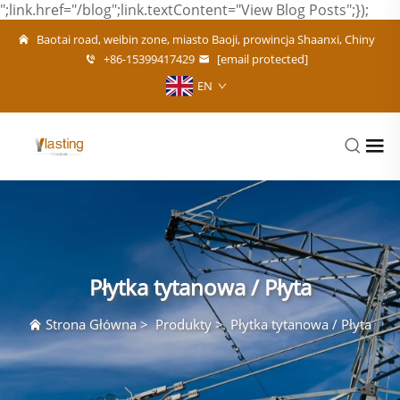
";link.href="/blog";link.textContent="View Blog Posts";});
Baotai road, weibin zone, miasto Baoji, prowincja Shaanxi, Chiny
+86-15399417429
[email protected]
EN
Płytka tytanowa / Płyta
Strona Główna
>
Produkty
>
Płytka tytanowa / Płyta