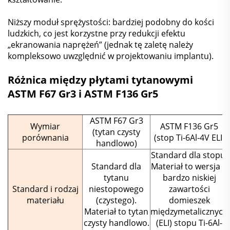
Niższy moduł sprężystości: bardziej podobny do kości
ludzkich, co jest korzystne przy redukcji efektu
„ekranowania naprężeń” (jednak tę zaletę należy
kompleksowo uwzględnić w projektowaniu implantu).
Różnica między płytami tytanowymi
ASTM F67 Gr3 i ASTM F136 Gr5
ASTM F67 Gr3
Wymiar
ASTM F136 Gr5
(tytan czysty
porównania
(stop Ti-6Al-4V ELI)
handlowo)
Standard dla stopu.
Standard dla
Materiał to wersja o
tytanu
bardzo niskiej
Standard i rodzaj
niestopowego
zawartości
materiału
(czystego).
domieszek
Materiał to tytan
międzymetalicznych
czysty handlowo.
(ELI) stopu Ti-6Al-