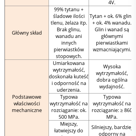
4V.
99% tytanu +
śladowe ilości
Tytan + ok. 6% glinu
tlenu, żelaza itp.
+ ok. 4% wanadu.
Brak glinu,
Glin i wanad są
Główny skład
wanadu ani
głównymi
innych
pierwiastkami
pierwiastków
wzmacniającymi.
stopowych.
Umiarkowana
Wysoka
wytrzymałość,
wytrzymałość,
doskonała kuteść
dobra ogólna
i odporność na
wydajność.
uderzenia.
Podstawowe
Typowa
Typowa
właściwości
wytrzymałość na
wytrzymałość na
mechaniczne
rozciąganie: ok.
rozciąganie: ≥ 860
500 MPa.
MPa.
Miejszy,
Silniejszy, bardziej
łatwiejszy do
odporny na