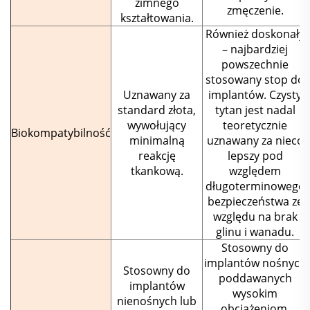
zimnego
zmęczenie.
kształtowania.
Również doskonały
– najbardziej
powszechnie
stosowany stop do
Uznawany za
implantów. Czysty
standard złota,
tytan jest nadal
wywołujący
teoretycznie
Biokompatybilność
minimalną
uznawany za nieco
reakcję
lepszy pod
tkankową.
względem
długoterminowego
bezpieczeństwa ze
względu na brak
glinu i wanadu.
Stosowny do
implantów nośnych
Stosowny do
poddawanych
implantów
wysokim
nienośnych lub
obciążeniom,