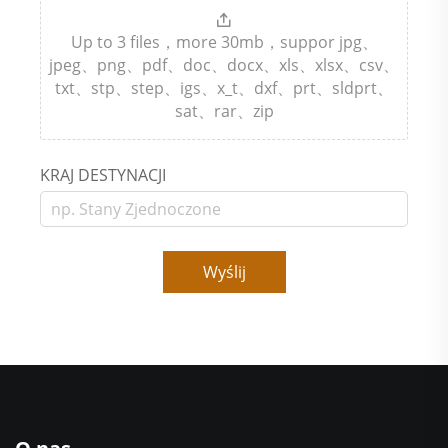
Up to 3 files，more 30mb，suppor jpg、
jpeg、png、pdf、doc、docx、xls、xlsx、csv、
txt、stp、step、igs、x_t、dxf、prt、sldprt、
sat、rar、zip
KRAJ DESTYNACJI
Wyślij