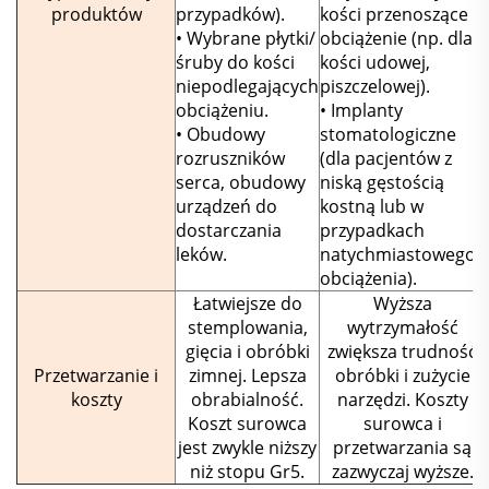
produktów
przypadków).
kości przenoszące
• Wybrane płytki/
obciążenie (np. dla
śruby do kości
kości udowej,
niepodlegających
piszczelowej).
obciążeniu.
• Implanty
• Obudowy
stomatologiczne
rozruszników
(dla pacjentów z
serca, obudowy
niską gęstością
urządzeń do
kostną lub w
dostarczania
przypadkach
leków.
natychmiastowego
obciążenia).
Łatwiejsze do
Wyższa
stemplowania,
wytrzymałość
gięcia i obróbki
zwiększa trudność
Przetwarzanie i
zimnej. Lepsza
obróbki i zużycie
koszty
obrabialność.
narzędzi. Koszty
Koszt surowca
surowca i
jest zwykle niższy
przetwarzania są
niż stopu Gr5.
zazwyczaj wyższe.