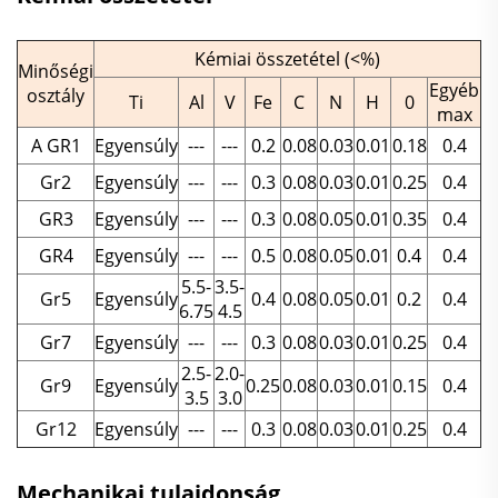
Kémiai összetétel (<%)
Minőségi
Egyéb
osztály
Ti
Al
V
Fe
C
N
H
0
max
A GR1
Egyensúly
---
---
0.2
0.08
0.03
0.01
0.18
0.4
Gr2
Egyensúly
---
---
0.3
0.08
0.03
0.01
0.25
0.4
GR3
Egyensúly
---
---
0.3
0.08
0.05
0.01
0.35
0.4
GR4
Egyensúly
---
---
0.5
0.08
0.05
0.01
0.4
0.4
5.5-
3.5-
Gr5
Egyensúly
0.4
0.08
0.05
0.01
0.2
0.4
6.75
4.5
Gr7
Egyensúly
---
---
0.3
0.08
0.03
0.01
0.25
0.4
2.5-
2.0-
Gr9
Egyensúly
0.25
0.08
0.03
0.01
0.15
0.4
3.5
3.0
Gr12
Egyensúly
---
---
0.3
0.08
0.03
0.01
0.25
0.4
Mechanikai tulajdonság