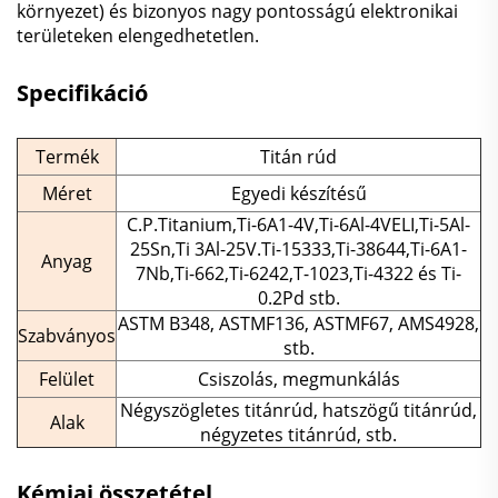
környezet) és bizonyos nagy pontosságú elektronikai
területeken elengedhetetlen.
Specifikáció
Termék
Titán rúd
Méret
Egyedi készítésű
C.P.Titanium,Ti-6A1-4V,Ti-6Al-4VELI,Ti-5Al-
25Sn,Ti 3Al-25V.Ti-15333,Ti-38644,Ti-6A1-
Anyag
7Nb,Ti-662,Ti-6242,T-1023,Ti-4322 és Ti-
0.2Pd stb.
ASTM B348, ASTMF136, ASTMF67, AMS4928,
Szabványos
stb.
Felület
Csiszolás, megmunkálás
Négyszögletes titánrúd, hatszögű titánrúd,
Alak
négyzetes titánrúd, stb.
Kémiai összetétel