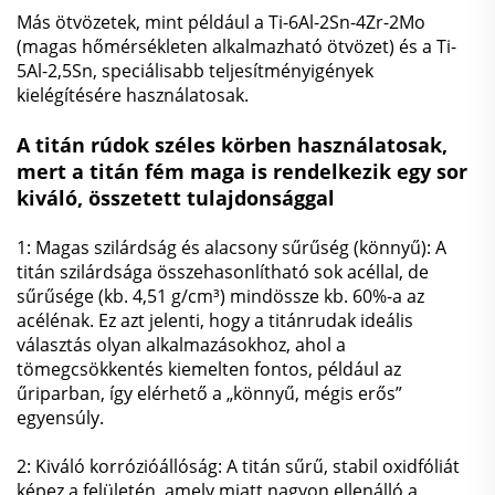
Más ötvözetek, mint például a Ti-6Al-2Sn-4Zr-2Mo
(magas hőmérsékleten alkalmazható ötvözet) és a Ti-
5Al-2,5Sn, speciálisabb teljesítményigények
kielégítésére használatosak.
A titán rúdok széles körben használatosak,
mert a titán fém maga is rendelkezik egy sor
kiváló, összetett tulajdonsággal
1: Magas szilárdság és alacsony sűrűség (könnyű): A
titán szilárdsága összehasonlítható sok acéllal, de
sűrűsége (kb. 4,51 g/cm³) mindössze kb. 60%-a az
acélénak. Ez azt jelenti, hogy a titánrudak ideális
választás olyan alkalmazásokhoz, ahol a
tömegcsökkentés kiemelten fontos, például az
űriparban, így elérhető a „könnyű, mégis erős”
egyensúly.
2: Kiváló korrózióállóság: A titán sűrű, stabil oxidfóliát
képez a felületén, amely miatt nagyon ellenálló a