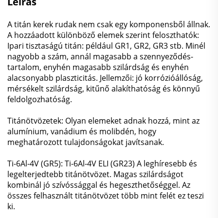
Leírás
A titán kerek rudak nem csak egy komponensből állnak.
A hozzáadott különböző elemek szerint feloszthatók:
Ipari tisztaságú titán: például GR1, GR2, GR3 stb. Minél
nagyobb a szám, annál magasabb a szennyeződés-
tartalom, enyhén magasabb szilárdság és enyhén
alacsonyabb plaszticitás. Jellemzői: jó korrózióállóság,
mérsékelt szilárdság, kitűnő alakíthatóság és könnyű
feldolgozhatóság.
Titánötvözetek: Olyan elemeket adnak hozzá, mint az
alumínium, vanádium és molibdén, hogy
meghatározott tulajdonságokat javítsanak.
Ti-6Al-4V (GR5): Ti-6Al-4V ELI (GR23) A leghíresebb és
legelterjedtebb titánötvözet. Magas szilárdságot
kombinál jó szívóssággal és hegeszthetőséggel. Az
összes felhasznált titánötvözet több mint felét ez teszi
ki.