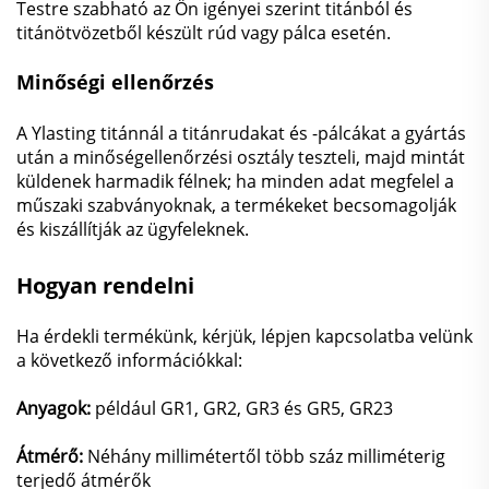
Testre szabható az Ön igényei szerint titánból és
titánötvözetből készült rúd vagy pálca esetén.
Minőségi ellenőrzés
A Ylasting titánnál a titánrudakat és -pálcákat a gyártás
után a minőségellenőrzési osztály teszteli, majd mintát
küldenek harmadik félnek; ha minden adat megfelel a
műszaki szabványoknak, a termékeket becsomagolják
és kiszállítják az ügyfeleknek.
Hogyan rendelni
Ha érdekli termékünk, kérjük, lépjen kapcsolatba velünk
a következő információkkal:
Anyagok:
például GR1, GR2, GR3 és GR5, GR23
Átmérő:
Néhány millimétertől több száz milliméterig
terjedő átmérők