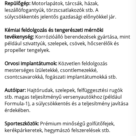
Repülőgép:
Motorlapátok, tárcsák, házak,
leszállófogantyúk, törzscsatlakozók stb. A
súlycsökkentés jelentős gazdasági előnyökkel jár.
Kémiai feldolgozás és tengerészeti mérnöki
tevékenység:
Korrózióálló berendezések gyártása, mint
például szivattyúk, szelepek, csövek, hőcserélők és
propeller tengelyek.
Orvosi implantátumok:
Közvetlen feldolgozás
mesterséges ízületekké, csontlemezekké,
csontcsavarokká, fogászati implantátumokká stb.
Autóipar:
Hajtórudak, szelepek, felfüggesztési rugók
stb. magas teljesítményű versenyautókhoz (például
Formula-1), a súlycsökkentés és a teljesítmény javítása
érdekében.
Sporteszközök:
Prémium minőségű golfütőfejek,
kerékpárkeretek, hegymászó felszerelések stb.