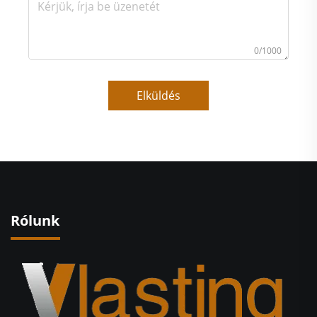
0/1000
Elküldés
Rólunk