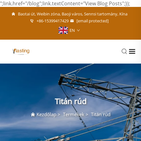
";link.href="/blog";link.textContent="View Blog Posts";});
Baotai út, Weibin zóna, Baoji város, Sennsi tartomány, Kína
+86-15399417429
[email protected]
EN
Titán rúd
Kezdőlap
>
Termékek
>
Titán rúd