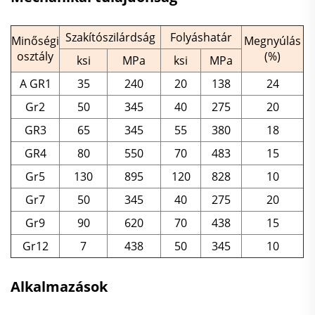
Szakítószilárdság
Folyáshatár
Minőségi
Megnyúlás
osztály
(%)
ksi
MPa
ksi
MPa
A GR1
35
240
20
138
24
Gr2
50
345
40
275
20
GR3
65
345
55
380
18
GR4
80
550
70
483
15
Gr5
130
895
120
828
10
Gr7
50
345
40
275
20
Gr9
90
620
70
438
15
Gr12
7
438
50
345
10
Alkalmazások