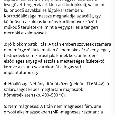
levegővel, tengervízzel, klórral (kloridokkal), valamint
különböző savakkal és lúgokkal szemben.
Korrózióállósága messze meghaladja az acélét, így
különösen alkalmas kemény körülmények között
működő területekre, mint a vegyipar és a tengeri
mérnöki alkalmazások.
3: Jó biokompatibilitás: A titán emberi szövetek számára
nem mérgező, ártalmatlan és nem okoz érzékenységet,
testnedvek sem károsítják. Ennek köszönhetően
elsődleges anyag választás a mesterséges ízületektől
kezdve a csontcsavarokon át a fogászati
implantátumokig.
4: Hőállóság: Néhány titánötvözet (például Ti-6Al-4V) jó
szilárdságot képes megtartani magasabb
hőmérsékleten (kb. 400–500 °C).
5: Nem mágneses: A titán nem mágneses fém, ami
orvosi alkalmazásokban (MRI-mágneses rezonancia