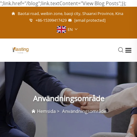
";link.href="/blog";link.textContent="View Blog Posts";});
Baotai road, weibin zone, baoji city, Shaanxi Province, Kina
+86-15399417429
[email protected]
EN
Användningsområde
Hemsida
>
Användningsområde