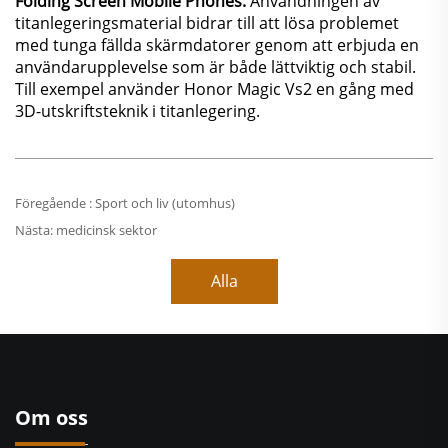
Folding Screen Mobile Phones:
Användningen av
titanlegeringsmaterial bidrar till att lösa problemet
med tunga fällda skärmdatorer genom att erbjuda en
användarupplevelse som är både lättviktig och stabil.
Till exempel använder Honor Magic Vs2 en gång med
3D-utskriftsteknik i titanlegering.
Föregående :
Sport och liv (utomhus)
Nästa:
medicinsk sektor
Alla
Om oss