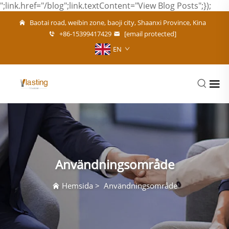
";link.href="/blog";link.textContent="View Blog Posts";});
Baotai road, weibin zone, baoji city, Shaanxi Province, Kina
+86-15399417429
[email protected]
EN
Användningsområde
Hemsida
>
Användningsområde