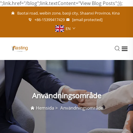
";link.href="/blog";link.textContent="View Blog Posts";});
Baotai road, weibin zone, baoji city, Shaanxi Province, Kina
+86-15399417429
[email protected]
EN
Användningsområde
Hemsida
>
Användningsområde