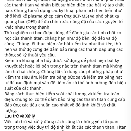
các thanh titan và nhận biết sự hiện diện của bất kỳ tạp chất
nào. Chúng tôi sử dụng các kỹ thuật phân tích tiên tiến như
phổ khối kế plasma ghép cảm ứng (ICP-MS) và phổ phát xạ
quang học (OES) để đo chính xác nồng độ của các nguyên tố
khác nhau trong thanh.
Thử nghiệm cơ học được dùng để đánh giá các tính chất cơ
học của thanh titan, chẳng hạn như độ bền, độ dẻo và độ
cứng. Chúng tôi thực hiện các bài kiểm tra như thử kéo, thử
nén và thử độ cứng để đảm bảo rằng các thanh đáp ứng các
thông số kỹ thuật yêu cầu.
Kiểm tra không phá hủy được sử dụng để phát hiện bất kỳ
khuyết tật hoặc lỗi bên trong nào trên thanh titan mà không
làm hư hại chúng. Chúng tôi sử dụng các phương pháp như
kiểm tra siêu âm, kiểm tra bằng bức xạ và kiểm tra bằng hạt
từ để xác định mọi vấn đề tiềm ẩn có thể ảnh hưởng đến hiệu
suất của các thanh.
Bằng cách thực hiện kiểm soát chất lượng và kiểm tra toàn
diện, chúng tôi có thể đảm bảo rằng các thanh titan cung cấp
đáp ứng các tiêu chuẩn cao nhất về độ tinh khiết và chất
lượng.
Lưu trữ và Xử lý
Việc lưu trữ và xử lý đúng cách cũng là những yếu tố quan
trọng trong việc duy trì độ tinh khiết của các thanh titan. Titan