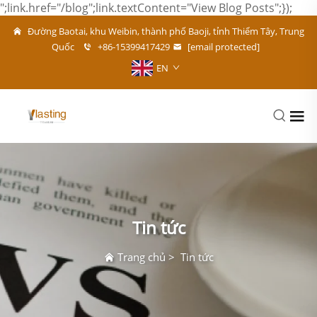
";link.href="/blog";link.textContent="View Blog Posts";});
Đường Baotai, khu Weibin, thành phố Baoji, tỉnh Thiểm Tây, Trung
Quốc
+86-15399417429
[email protected]
EN
Tin tức
Trang chủ
>
Tin tức