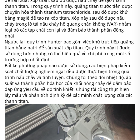
để sản xuất xốp titan, sau đó được nấu chảy để tạo thành
thanh titan. Trong quy trình này, quặng titan trước tiên được
chuyển hóa thành titanium tetrachloride, sau đó được khử
bằng magiê để tạo ra xốp titan. Xốp này sau đó được nấu
chảy trong lò tái nấu chảy hồ quang chân không (VAR) nhằm
loại bỏ các tạp chất còn lại và đảm bảo thành phần đồng
nhất.
Ngược lại, quy trình Hunter bao gồm việc khử trực tiếp quặng
titan bằng natri để sản xuất xốp titan. Quy trình này ít được
sử dụng hơn nhưng có thể hiệu quả về chi phí trong một số
trường hợp nhất định.
Bất kể phương pháp nào được sử dụng, các biện pháp kiểm
soát chất lượng nghiêm ngặt đều được thực hiện trong quá
trình nấu chảy và tinh luyện. Chúng tôi theo dõi nhiệt độ, áp
suất và thành phần hóa học của khối nóng chảy để đảm bảo
đáp ứng yêu cầu về độ tinh khiết. Chúng tôi cũng thực hiện
lấy mẫu và phân tích định kỳ để xác minh chất lượng của các
thanh titan.