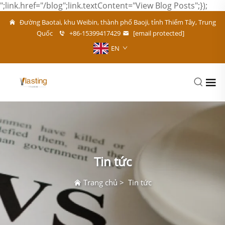
";link.href="/blog";link.textContent="View Blog Posts";});
Đường Baotai, khu Weibin, thành phố Baoji, tỉnh Thiểm Tây, Trung
Quốc
+86-15399417429
[email protected]
EN
Tin tức
Trang chủ
>
Tin tức