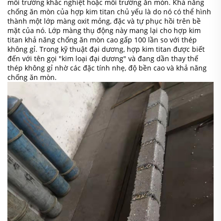
môi trường khắc nghiệt hoặc môi trường ăn mòn. Khả năng
chống ăn mòn của hợp kim titan chủ yếu là do nó có thể hình
thành một lớp màng oxit mỏng, đặc và tự phục hồi trên bề
mặt của nó. Lớp màng thụ động này mang lại cho hợp kim
titan khả năng chống ăn mòn cao gấp 100 lần so với thép
không gỉ. Trong kỹ thuật đại dương, hợp kim titan được biết
đến với tên gọi "kim loại đại dương" và đang dần thay thế
thép không gỉ nhờ các đặc tính nhẹ, độ bền cao và khả năng
chống ăn mòn.