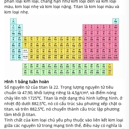
phân loại kim loại, chẳng hạn như kim loại đen và kim loại
màu, kim loại nhẹ và kim loại nặng. Titan là kim loại màu và
kim loại nhẹ.
Hình 1 bảng tuần hoàn
Số nguyên tử của titan là 22. Trọng lượng nguyên tử tiêu
chuẩn là 47,90, khối lượng riêng là 4,5g/cm³, và điểm nóng
chảy lên tới 1725℃. Titan là một dạng thù hình lưỡng hình, ở
nhiệt độ dưới 882,5℃, nó có cấu trúc sáu phương xếp chặt α-
titan, và trên 882,5℃, nó chuyển thành cấu trúc lập phương
tâm khối β-titan.
Tính chất của kim loại chủ yếu phụ thuộc vào liên kết kim loại
giữa các nguyên tử trong mạng tinh thể, điều này có nghĩa là