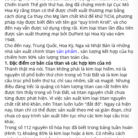
Chiến tranh Thế giới thứ hai, ông đã chứng minh tại Cục Mỏ
Hoa Kỳ rằng titan có thể được chiết xuất thương mại bằng
cách dùng Ca thay cho Mg làm chất khử để khử TiCl4, phương
pháp này được biết đến với tên gọi “quy trình Kroll”, và cho
đến nay vẫn được sử dụng rộng rãi. Kim loại titan lần đầu tiên
được sản xuất thương mại bởi DuPont tại Hoa Kỳ vào năm
1948.
Cho đến nay, Trung Quốc, Hoa Kỳ, Nga và Nhật Bản là những
nhà sản xuất chính titan
sản phẩm
, sản lượng kết hợp của họ
chiếm hơn 90% sản lượng titan toàn cầu.
1. Đặc điểm cơ bản của titan và các hợp kim của nó
Thành thật mà nói, Titan không phải là kim loại hiếm, nó là
nguyên tố phổ biến thứ chín trong vỏ Trái Đất và là kim loại
cấu trúc phổ biến thứ tư, chỉ sau nhôm, sắt và magiê. Nhưng
điều đáng tiếc là quặng có hàm lượng titan cao rất hiếm khi
được tìm thấy trong vỏ Trái Đất, và titan nguyên chất chưa
từng được phát hiện. Vì việc sản xuất kim loại titan nguyên
chất rất khó khăn, nên Titan luôn luôn "đắt đỏ". Ngay cả hiện
nay, titan chỉ có thể được sản xuất theo mẻ và gián đoạn, chứ
chưa có quy trình sản xuất liên tục như các kim loại cấu trúc
khác.
Trong số 112 nguyên tố hóa học đã biết trong bảng tuần hoàn
(Hình 1), khoảng 85% là kim loại hoặc á kim. Có nhiều cách