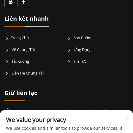
Liên kết nhanh
Trang Chủ
Sản Phẩm
Về Chúng Tôi
Ứng Dụng
Tải Xuống
Tin Tức
Liên Hệ Chúng Tôi
Giữ liên lạc
Đường Baotai, khu Weibin, thành phố Baoji, tỉnh Thiểm Tây, Trung
Quốc
We value your privacy
+86-15399417429
We use cookies and similar tools to provide our services. If