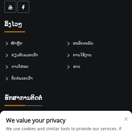
ລິ້ງໄວໆ
ໜ້າຫຼັກ
ຜະລິດຕະພັນ
ກ່ຽວກັບພວກເຮົາ
ການໃຊ້ງານ
ດາວໂຫລດ
ຂ່າວ
ຕິດຕໍ່ພວກເຮົາ
ຮັກສາການຕິດຕໍ່
Baotai road,weibin zone,baoji city, Shaanxi Province,China
We value your privacy
+86-15399417429
We use cookies and similar tools to provide our services. If