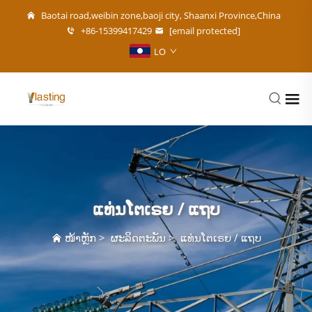
Baotai road,weibin zone,baoji city, Shaanxi Province,China
+86-15399417429
[email protected]
LO
ແທ່ນໂຕເຣຍ / ແຖບ
ໜ້າຫຼັກ
>
ຜະລິດຕະພັນ
>
ແທ່ນໂຕເຣຍ / ແຖບ