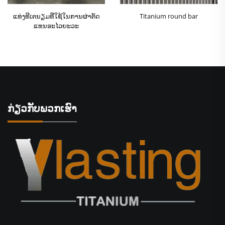
ແທ່ງທີເຕນຽມທີ່ໃຊ້ໃນການຜ່າຕັດ
Titanium round bar
ແທນອະໄວຍະວະ
ກ່ຽວກັບພວກເຮົາ