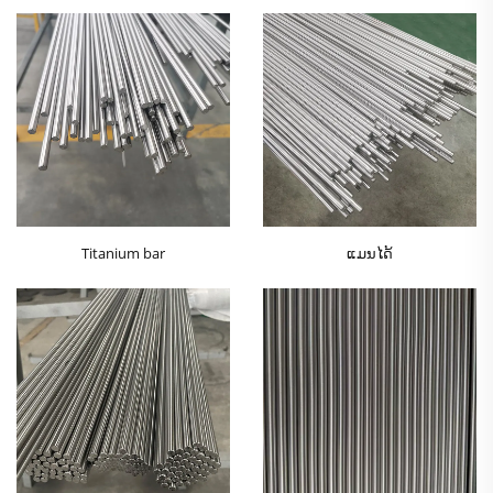
Titanium bar
ແມນໄດ້