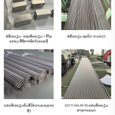
ທໍ່ທີເຕນຽມ - ແຖບທີເຕນຽມ 1 ກິໂລ
ທໍ່ທີເຕນຽມ ຊະນິດ Grade23
ແກຣມ ທີ່ຖືກຈາລຶກດ້ວຍເລເຊີ
ແທ່ນທີເຕນຽມກົມທີ່ມີຄວາມແຂງແຮງ
Gr5 Ti 6AL4V Eli ແທ່ນທີເຕນຽມ
ສູງ
ທາງການແພດ