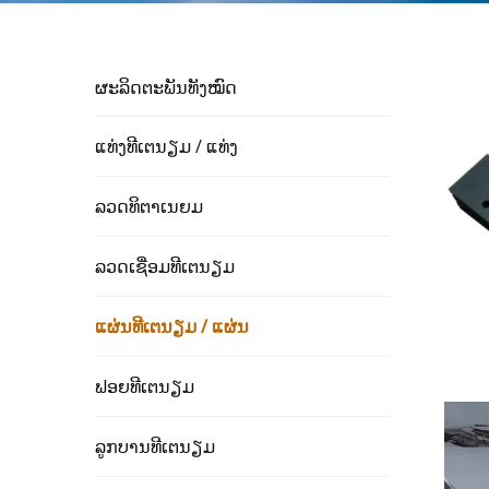
ຜະລິດຕະພັນທັງໝົດ
ແທ່ງທີເຕນຽມ / ແທ່ງ
ລວດທິຕາເນຍມ
ລວດເຊື່ອມທີເຕນຽມ
ແຜ່ນທີເຕນຽມ / ແຜ່ນ
ຟອຍທີເຕນຽມ
ລູກບານທີເຕນຽມ