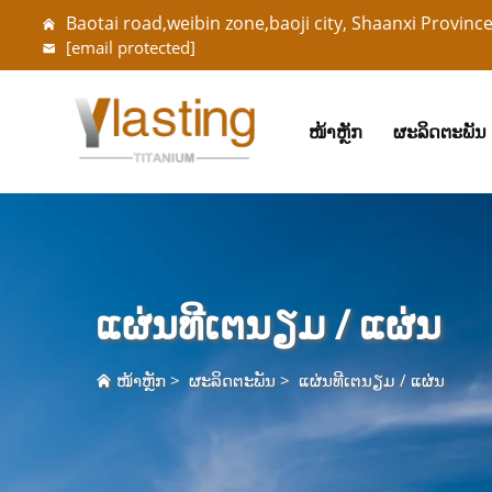
Baotai road,weibin zone,baoji city, Shaanxi Provinc
[email protected]
ໜ້າຫຼັກ
ຜະລິດຕະພັນ
ແຜ່ນທີເຕນຽມ / ແຜ່ນ
ໜ້າຫຼັກ
>
ຜະລິດຕະພັນ
>
ແຜ່ນທີເຕນຽມ / ແຜ່ນ