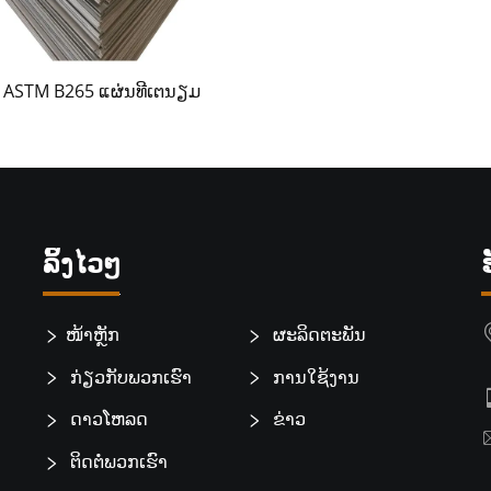
ASTM B265 ແຜ່ນທີເຕນຽມ
ລິ້ງໄວໆ
ໜ້າຫຼັກ
ຜະລິດຕະພັນ
ກ່ຽວກັບພວກເຮົາ
ການໃຊ້ງານ
ດາວໂຫລດ
ຂ່າວ
ຕິດຕໍ່ພວກເຮົາ