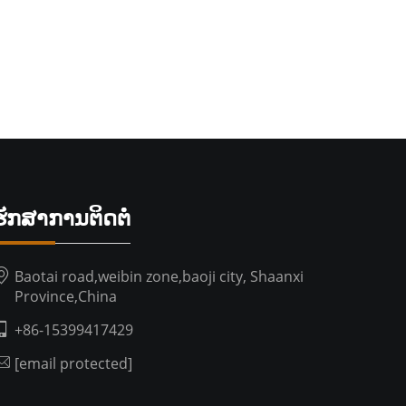
ຮັກສາການຕິດຕໍ່
Baotai road,weibin zone,baoji city, Shaanxi
Province,China
+86-15399417429
[email protected]