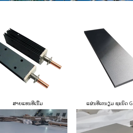
ສາຍແທນທີເນີ້ມ
ແຜ່ນທີເຕນຽມ ຊະນິດ 