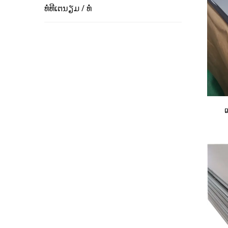
ທໍ່ທີເຕນຽມ / ທໍ່