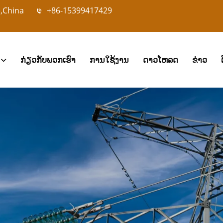
e,China
+86-15399417429
ກ່ຽວກັບພວກເຮົາ
ການໃຊ້ງານ
ດາວໂຫລດ
ຂ່າວ