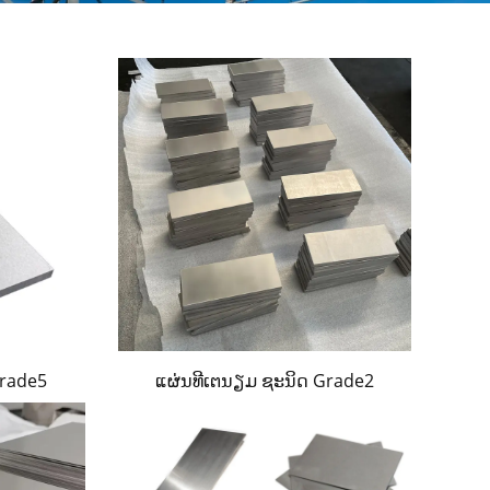
Grade5
ແຜ່ນທີເຕນຽມ ຊະນິດ Grade2