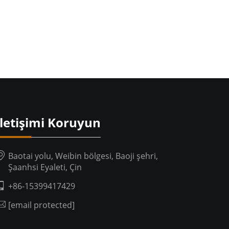
İletişimi Koruyun
Baotai yolu, Weibin bölgesi, Baoji şehri,
Şaanhsi Eyaleti, Çin
+86-15399417429
[email protected]