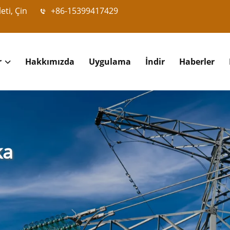
eti, Çin
+86-15399417429
r
Hakkımızda
Uygulama
İndir
Haberler
ka