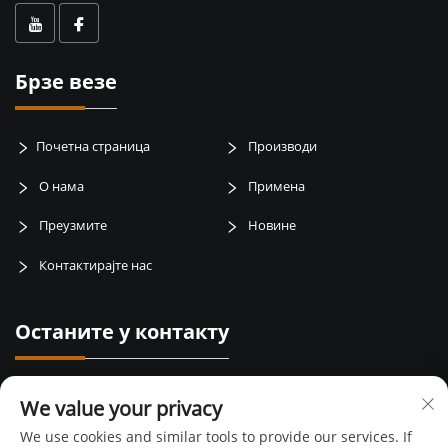
Брзе везе
Почетна страница
Производи
О нама
Примена
Преузмите
Новине
Контактирајте нас
Останите у контакту
Баотаи пут, зона Веибин, град Баоџи, провинција Шанси, Кина
We value your privacy
+86-15399417429
We use cookies and similar tools to provide our services. If