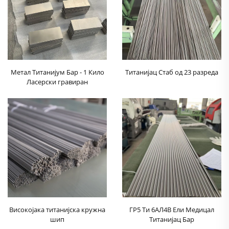
Метал Титанијум Бар - 1 Кило
Титанијац Стаб од 23 разреда
Ласерски гравиран
Високојака титанијска кружна
ГР5 Ти 6АЛ4В Ели Медицал
шип
Титанијац Бар