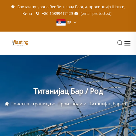
Баотаи пут, зона Веибин, град Баоџи, провинција Шанси,
Кина
+86-15399417429
[email protected]
SR
Титанијац Бар / Род
Почетна страница
>
Производи
>
Титанијац Бар / Род