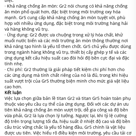
biệt.
· Khả năng chống ăn mòn: Gr2 nói chung có khả năng chống
ăn mòn phổ quát hơn, đặc biệt trong môi trường oxy hóa
mạnh. Gr5 cung cấp khả năng chống ăn mòn tuyệt vời, phù
hợp với nhiều ứng dụng, đặc biệt trong môi trường hàng hải
và hàng không vũ trụ.
· Ứng dụng: Gr2 được ưa chuộng trong xử lý hóa chất, khử
muối nước biển và các môi trường ăn mòn thông thường nơi
khả năng tạo hình là yếu tố then chốt. Gr5 chủ yếu được dùng
trong ngành hàng không vũ trụ, thiết bị cấy ghép y tế và các
ứng dụng kết cấu hiệu suất cao đòi hỏi độ bền cực đại và đặc
tính nhẹ.
· Chi phí: Gr2 thường là giải pháp tiết kiệm chi phí hơn cho
các ứng dụng mà tính chất riêng của nó là đủ, trong khi hiệu
suất vượt trội của Gr5 thường biện minh cho mức giá vật liệu
cao hơn.
Kết luận
Việc lựa chọn giữa bản lề titan Gr2 và titan Gr5 hoàn toàn phụ
thuộc vào yêu cầu cụ thể của ứng dụng. Đối với các dự án ưu
tiên khả năng chống ăn mòn vượt trội, dễ gia công và độ bền
vừa phải, Gr2 là lựa chọn lý tưởng. Ngược lại, khi tỷ lệ cường
độ trên trọng lượng tối đa, hiệu suất ở nhiệt độ cao và độ bền
cấu trúc vững chắc là yếu tố hàng đầu, Gr5 chính là vật liệu
được ưu tiên. Việc hiểu rõ điều kiện môi trường, yêu cầu tải cơ