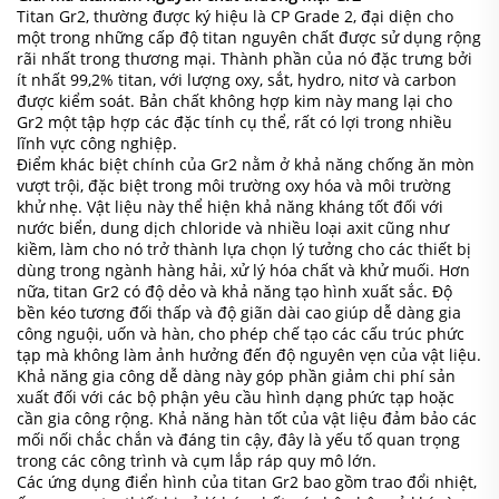
Titan Gr2, thường được ký hiệu là CP Grade 2, đại diện cho
một trong những cấp độ titan nguyên chất được sử dụng rộng
rãi nhất trong thương mại. Thành phần của nó đặc trưng bởi
ít nhất 99,2% titan, với lượng oxy, sắt, hydro, nitơ và carbon
được kiểm soát. Bản chất không hợp kim này mang lại cho
Gr2 một tập hợp các đặc tính cụ thể, rất có lợi trong nhiều
lĩnh vực công nghiệp.
Điểm khác biệt chính của Gr2 nằm ở khả năng chống ăn mòn
vượt trội, đặc biệt trong môi trường oxy hóa và môi trường
khử nhẹ. Vật liệu này thể hiện khả năng kháng tốt đối với
nước biển, dung dịch chloride và nhiều loại axit cũng như
kiềm, làm cho nó trở thành lựa chọn lý tưởng cho các thiết bị
dùng trong ngành hàng hải, xử lý hóa chất và khử muối. Hơn
nữa, titan Gr2 có độ dẻo và khả năng tạo hình xuất sắc. Độ
bền kéo tương đối thấp và độ giãn dài cao giúp dễ dàng gia
công nguội, uốn và hàn, cho phép chế tạo các cấu trúc phức
tạp mà không làm ảnh hưởng đến độ nguyên vẹn của vật liệu.
Khả năng gia công dễ dàng này góp phần giảm chi phí sản
xuất đối với các bộ phận yêu cầu hình dạng phức tạp hoặc
cần gia công rộng. Khả năng hàn tốt của vật liệu đảm bảo các
mối nối chắc chắn và đáng tin cậy, đây là yếu tố quan trọng
trong các công trình và cụm lắp ráp quy mô lớn.
Các ứng dụng điển hình của titan Gr2 bao gồm trao đổi nhiệt,