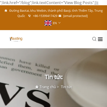
";link.href="/blog";link.textContent="View Blog Posts";});
Đường Baotai, khu Weibin, thành phố Baoji, tỉnh Thiểm Tây, Trung
Quốc
+86-15399417429
[email protected]
EN
Tin tức
Trang chủ
>
Tin tức