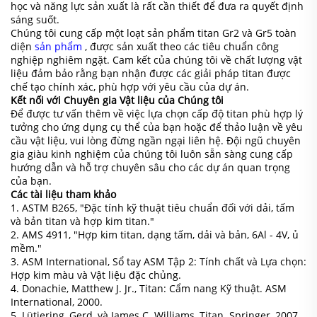
học và năng lực sản xuất là rất cần thiết để đưa ra quyết định
sáng suốt.
Chúng tôi cung cấp một loạt sản phẩm titan Gr2 và Gr5 toàn
diện
sản phẩm
, được sản xuất theo các tiêu chuẩn công
nghiệp nghiêm ngặt. Cam kết của chúng tôi về chất lượng vật
liệu đảm bảo rằng bạn nhận được các giải pháp titan được
chế tạo chính xác, phù hợp với yêu cầu của dự án.
Kết nối với Chuyên gia Vật liệu của Chúng tôi
Để được tư vấn thêm về việc lựa chọn cấp độ titan phù hợp lý
tưởng cho ứng dụng cụ thể của bạn hoặc để thảo luận về yêu
cầu vật liệu, vui lòng đừng ngần ngại liên hệ. Đội ngũ chuyên
gia giàu kinh nghiệm của chúng tôi luôn sẵn sàng cung cấp
hướng dẫn và hỗ trợ chuyên sâu cho các dự án quan trọng
của bạn.
Các tài liệu tham khảo
1. ASTM B265, "Đặc tính kỹ thuật tiêu chuẩn đối với dải, tấm
và bản titan và hợp kim titan."
2. AMS 4911, "Hợp kim titan, dạng tấm, dải và bản, 6Al - 4V, ủ
mềm."
3. ASM International, Sổ tay ASM Tập 2: Tính chất và Lựa chọn:
Hợp kim màu và Vật liệu đặc chủng.
4. Donachie, Matthew J. Jr., Titan: Cẩm nang Kỹ thuật. ASM
International, 2000.
5. Lütjering, Gerd, và James C. Williams, Titan. Springer, 2007.