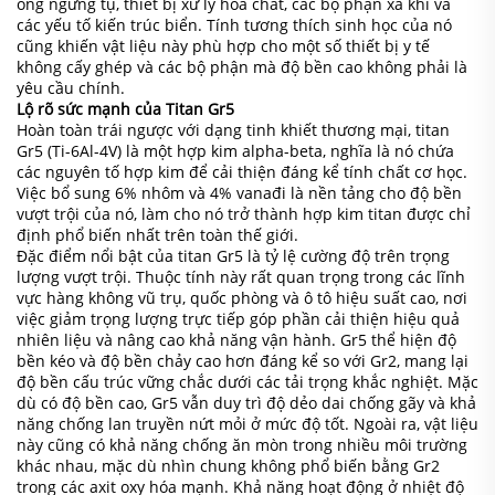
ống ngưng tụ, thiết bị xử lý hóa chất, các bộ phận xả khí và
các yếu tố kiến trúc biển. Tính tương thích sinh học của nó
cũng khiến vật liệu này phù hợp cho một số thiết bị y tế
không cấy ghép và các bộ phận mà độ bền cao không phải là
yêu cầu chính.
Lộ rõ sức mạnh của Titan Gr5
Hoàn toàn trái ngược với dạng tinh khiết thương mại, titan
Gr5 (Ti-6Al-4V) là một hợp kim alpha-beta, nghĩa là nó chứa
các nguyên tố hợp kim để cải thiện đáng kể tính chất cơ học.
Việc bổ sung 6% nhôm và 4% vanađi là nền tảng cho độ bền
vượt trội của nó, làm cho nó trở thành hợp kim titan được chỉ
định phổ biến nhất trên toàn thế giới.
Đặc điểm nổi bật của titan Gr5 là tỷ lệ cường độ trên trọng
lượng vượt trội. Thuộc tính này rất quan trọng trong các lĩnh
vực hàng không vũ trụ, quốc phòng và ô tô hiệu suất cao, nơi
việc giảm trọng lượng trực tiếp góp phần cải thiện hiệu quả
nhiên liệu và nâng cao khả năng vận hành. Gr5 thể hiện độ
bền kéo và độ bền chảy cao hơn đáng kể so với Gr2, mang lại
độ bền cấu trúc vững chắc dưới các tải trọng khắc nghiệt. Mặc
dù có độ bền cao, Gr5 vẫn duy trì độ dẻo dai chống gãy và khả
năng chống lan truyền nứt mỏi ở mức độ tốt. Ngoài ra, vật liệu
này cũng có khả năng chống ăn mòn trong nhiều môi trường
khác nhau, mặc dù nhìn chung không phổ biến bằng Gr2
trong các axit oxy hóa mạnh. Khả năng hoạt động ở nhiệt độ