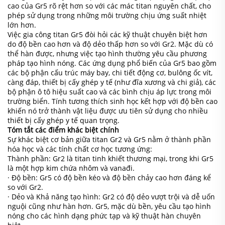
cao của Gr5 rõ rệt hơn so với các mác titan nguyên chất, cho
phép sử dụng trong những môi trường chịu ứng suất nhiệt
lớn hơn.
Việc gia công titan Gr5 đòi hỏi các kỹ thuật chuyên biệt hơn
do độ bền cao hơn và độ dẻo thấp hơn so với Gr2. Mặc dù có
thể hàn được, nhưng việc tạo hình thường yêu cầu phương
pháp tạo hình nóng. Các ứng dụng phổ biến của Gr5 bao gồm
các bộ phận cấu trúc máy bay, chi tiết động cơ, bulông ốc vít,
càng đáp, thiết bị cấy ghép y tế (như đĩa xương và chi giả), các
bộ phận ô tô hiệu suất cao và các bình chịu áp lực trong môi
trường biển. Tính tương thích sinh học kết hợp với độ bền cao
khiến nó trở thành vật liệu được ưu tiên sử dụng cho nhiều
thiết bị cấy ghép y tế quan trọng.
Tóm tắt các điểm khác biệt chính
Sự khác biệt cơ bản giữa titan Gr2 và Gr5 nằm ở thành phần
hóa học và các tính chất cơ học tương ứng:
Thành phần: Gr2 là titan tinh khiết thương mại, trong khi Gr5
là một hợp kim chứa nhôm và vanađi.
· Độ bền: Gr5 có độ bền kéo và độ bền chảy cao hơn đáng kể
so với Gr2.
· Dẻo và Khả năng tạo hình: Gr2 có độ dẻo vượt trội và dễ uốn
nguội cũng như hàn hơn. Gr5, mặc dù bền, yêu cầu tạo hình
nóng cho các hình dạng phức tạp và kỹ thuật hàn chuyên