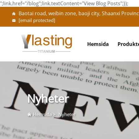
";link.href="/blog";link.textContent="View Blog Posts";});
Baotai road, weibin zone, baoji city, Shaanxi Provinc
[email protected]
Hemsida
Produkt
Nyheter
Hemsida
>
Nyheter