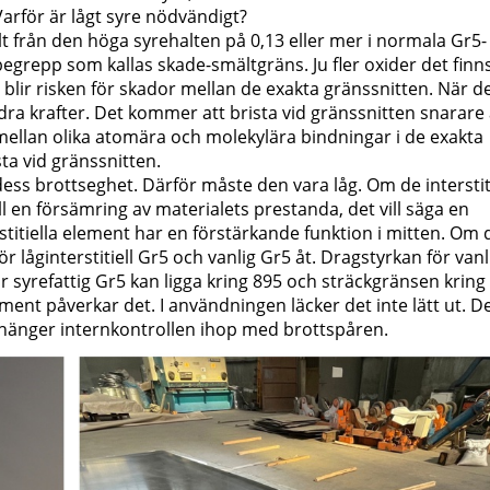
arför är lågt syre nödvändigt?
alt från den höga syrehalten på 0,13 eller mer i normala Gr5-
egrepp som kallas skade-smältgräns. Ju fler oxider det finn
e blir risken för skador mellan de exakta gränssnitten. När d
dra krafter. Det kommer att brista vid gränssnitten snarare
mellan olika atomära och molekylära bindningar i de exakta
sta vid gränssnitten.
ss brottseghet. Därför måste den vara låg. Om de interstit
ill en försämring av materialets prestanda, det vill säga en
stitiella element har en förstärkande funktion i mitten. Om
ör låginterstitiell Gr5 och vanlig Gr5 åt. Dragstyrkan för van
 syrefattig Gr5 kan ligga kring 895 och sträckgränsen kring
lement påverkar det. I användningen läcker det inte lätt ut. D
kt hänger internkontrollen ihop med brottspåren.