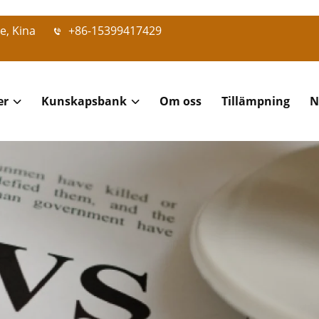
e, Kina
+86-15399417429
er
Kunskapsbank
Om oss
Tillämpning
N