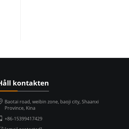
Håll kontakten
Baotai road, weibin zone, baoji city, Shaanxi
Province, Kina
+86-15399417429