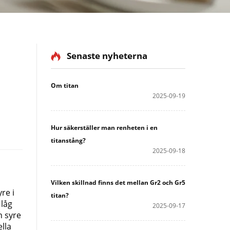
Senaste nyheterna
Om titan
2025-09-19
Hur säkerställer man renheten i en
titanstång?
2025-09-18
Vilken skillnad finns det mellan Gr2 och Gr5
re i
titan?
 låg
2025-09-17
n syre
ella