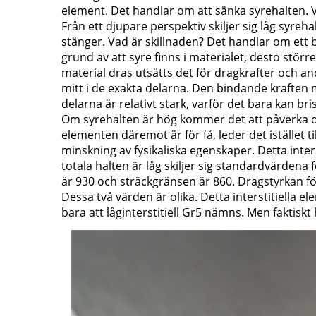
element. Det handlar om att sänka syrehalten. V
Från ett djupare perspektiv skiljer sig låg syreh
stänger. Vad är skillnaden? Det handlar om ett b
grund av att syre finns i materialet, desto störr
material dras utsätts det för dragkrafter och an
mitt i de exakta delarna. Den bindande kraften 
delarna är relativt stark, varför det bara kan bri
Om syrehalten är hög kommer det att påverka de
elementen däremot är för få, leder det istället t
minskning av fysikaliska egenskaper. Detta inter
totala halten är låg skiljer sig standardvärdena f
är 930 och sträckgränsen är 860. Dragstyrkan för
Dessa två värden är olika. Detta interstitiella e
bara att låginterstitiell Gr5 nämns. Men faktis