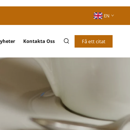
EN
Få ett citat
yheter
Kontakta Oss