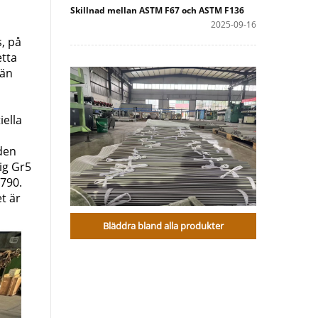
Skillnad mellan ASTM F67 och ASTM F136
2025-09-16
s, på
etta
 än
iella
 den
lig Gr5
 790.
et är
Bläddra bland alla produkter