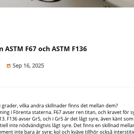
an ASTM F67 och ASTM F136
Sep 16, 2025
i grader, vilka andra skillnader finns det mellan dem?
g i Förenta staterna. F67 avser ren titan, och kravet för sy
,13. F136 avser Gr5, och i Gr5 är det lågt syre, även känt som
titiell inte nödvändigtvis lågt syre. Det finns en skillnad mella
lement inte bara är syre; kol och kväve tillhör också interstiti