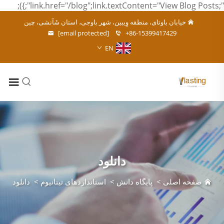
";link.href="/blog";link.textContent="View Blog Posts";});
خیابان باوتای، منطقه وِیبین، شهر باوجی، استان شَآنشی، چین
[email protected]
+86-15399417429
EN
دانلود
صفحه اصلی
>
پایگاه دانش
>
استانداردهای تیتانیوم
>
دانلود