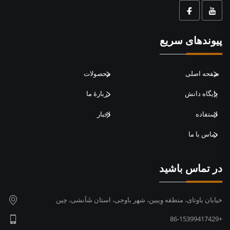
پیوندهای سریع
صفحه اصلی
محصولات
پایگاه دانش
دربارهٔ ما
استفاده
اخبار
تماس با ما
در تماس باشید
خیابان باوتای، منطقه وِیبین، شهر باوجی، استان شَآنشی، چین
+86-15399417429