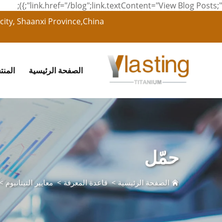
";link.href="/blog";link.textContent="View Blog Posts";});
city, Shaanxi Province,China
الصفحة الرئيسية
المنت
حمّل
الصفحة الرئيسية
>
قاعدة المعرفة
>
معايير التيتانيوم
>