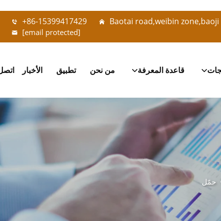
+86-15399417429
Baotai road,weibin zone,baoji 
[email protected]
جات
قاعدة المعرفة
من نحن
تطبيق
الأخبار
اتصل 
حمّل