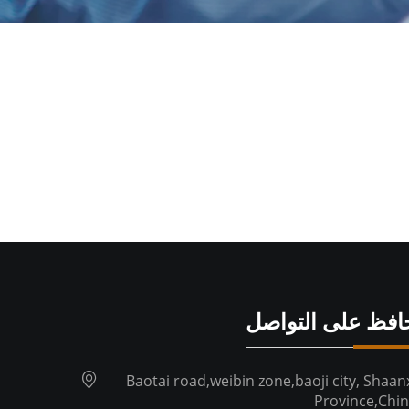
افظ على التواصل
Baotai road,weibin zone,baoji city, Shaan
Province,Chi