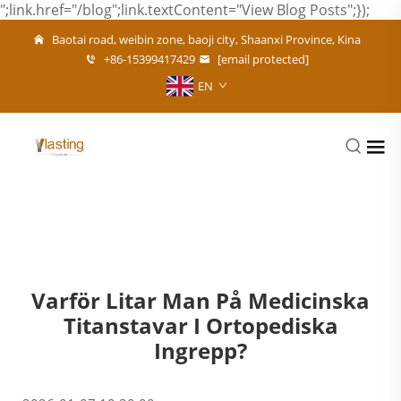
";link.href="/blog";link.textContent="View Blog Posts";});
Baotai road, weibin zone, baoji city, Shaanxi Province, Kina
+86-15399417429
[email protected]
EN
Varför Litar Man På Medicinska
Titanstavar I Ortopediska
Ingrepp?