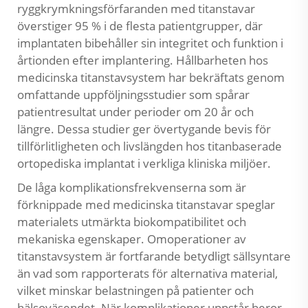
ryggkrymkningsförfaranden med titanstavar
överstiger 95 % i de flesta patientgrupper, där
implantaten bibehåller sin integritet och funktion i
årtionden efter implantering. Hållbarheten hos
medicinska titanstavsystem har bekräftats genom
omfattande uppföljningsstudier som spårar
patientresultat under perioder om 20 år och
längre. Dessa studier ger övertygande bevis för
tillförlitligheten och livslängden hos titanbaserade
ortopediska implantat i verkliga kliniska miljöer.
De låga komplikationsfrekvenserna som är
förknippade med medicinska titanstavar speglar
materialets utmärkta biokompatibilitet och
mekaniska egenskaper. Omoperationer av
titanstavsystem är fortfarande betydligt sällsyntare
än vad som rapporterats för alternativa material,
vilket minskar belastningen på patienter och
hälsoväsendet. När komplikationer uppstår beror