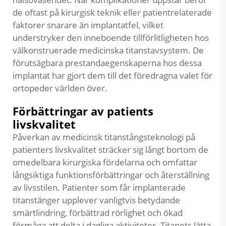
de oftast på kirurgisk teknik eller patientrelaterade
faktorer snarare än implantatfel, vilket
understryker den inneboende tillförlitligheten hos
välkonstruerade medicinska titanstavsystem. De
förutsägbara prestandaegenskaperna hos dessa
implantat har gjort dem till det föredragna valet för
ortopeder världen över.
Förbättringar av patients
livskvalitet
Påverkan av medicinsk titanstångsteknologi på
patienters livskvalitet sträcker sig långt bortom de
omedelbara kirurgiska fördelarna och omfattar
långsiktiga funktionsförbättringar och återställning
av livsstilen. Patienter som får implanterade
titanstänger upplever vanligtvis betydande
smärtlindring, förbättrad rörlighet och ökad
förmåga att delta i dagliga aktiviteter. Titanets lätta