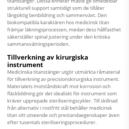
titanstänger. Dessa enheter måste ge omedelbar
strukturell support samtidigt som de tillåter
långsiktig benbildning och sammenväxt. Den
biokompatibla karaktären hos medicinsk titan
främjar läkningsprocessen, medan dess hållfasthet
säkerställer spinal justering under den kritiska
sammansvätningsperioden.
Tillverkning av kirurgiska
instrument
Medicinska titanstänger utgör utmärkta råmaterial
för tillverkning av precisionskirurgiska instrument.
Materialets motståndskraft mot korrosion och
fläckbildning gör det idealiskt för instrument som
kräver upprepade steriliseringscykler. Till skillnad
från alternativ i rostfritt stål behåller medicinsk
titan sitt utseende och prestandaegenskaper även
efter tusentals steriliseringsprocedurer.