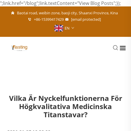
";link.href="/blog";link.textContent="View Blog Posts";});
Baotai road, weibin zone, baoji city, Shaanxi Province, Kina
+86-15399417429
[email protected]
EN
Vilka Är Nyckelfunktionerna För
Högkvalitativa Medicinska
Titanstavar?