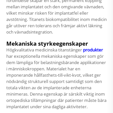
förbindelse skapar en stark, permanent koppling
mellan implantatet och den omgivande vävnaden,
vilket minskar risken för implantatfel eller
avstötning. Titanets biokompatibilitet inom medicin
går utöver ren tolerans och främjar aktivt läkning
och vävnadsintegration.
Mekaniska styrkeegenskaper
Högkvalitativa medicinska titanstänger
produkter
har exceptionella mekaniska egenskaper som gör
dem lämpliga för belastningsbärande applikationer
i människokroppen. Materialet har en
imponerande hållfasthets-till-vikt-kvot, vilket ger
nödvändig strukturell support samtidigt som den
totala vikten av de implanterade enheterna
minimeras. Denna egenskap är särskilt viktig inom
ortopediska tillämpningar där patienter måste bära
implantatet under sina dagliga aktiviteter.