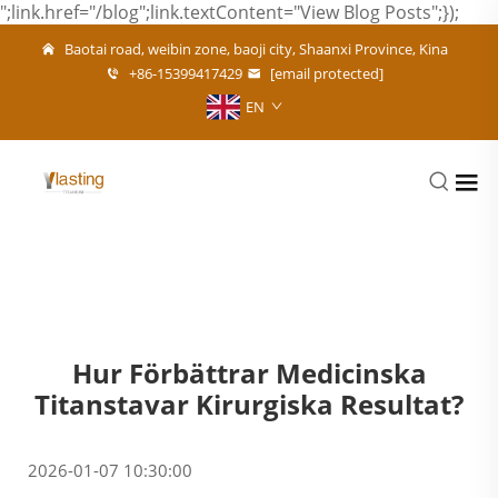
";link.href="/blog";link.textContent="View Blog Posts";});
Baotai road, weibin zone, baoji city, Shaanxi Province, Kina
+86-15399417429
[email protected]
EN
Hur Förbättrar Medicinska
Titanstavar Kirurgiska Resultat?
2026-01-07 10:30:00