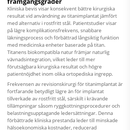
framgångsgrader
Kliniska bevis visar konsekvent bättre kirurgiska
resultat vid användning av titanimplantat jämfört
med alternativ i rostfritt stål. Patientstudier visar
på lägre komplikationsfrekvens, snabbare
läkningsprocess och förbättrad långsiktig funktion
med medicinska enheter baserade på titan.
Titanens biokompatibla natur främjar naturlig
vävnadsintegration, vilket leder till mer
förutsägbara kirurgiska resultat och högre
patientnöjdhet inom olika ortopediska ingrepp.
Frekvensen av revisionskirurgi för titanimplantat är
fortfarande betydligt lägre än för implantat
tillverkade av rostfritt stål, särskilt i krävande
tillämpningar såsom ryggkottningsprocedurer och
belastningsupptagande ledersättningar. Denna
förbättrade kliniska prestanda leder till minskade
hälsoekonomiska kostnader, reducerad