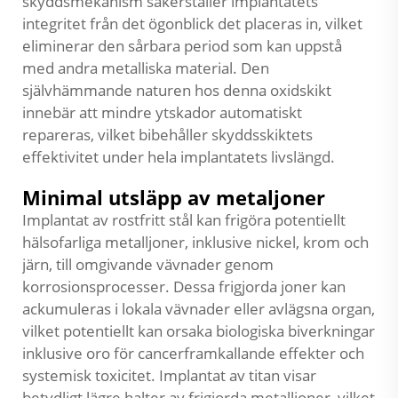
skyddsmekanism säkerställer implantatets
integritet från det ögonblick det placeras in, vilket
eliminerar den sårbara period som kan uppstå
med andra metalliska material. Den
självhämmande naturen hos denna oxidskikt
innebär att mindre ytskador automatiskt
repareras, vilket bibehåller skyddsskiktets
effektivitet under hela implantatets livslängd.
Minimal utsläpp av metaljoner
Implantat av rostfritt stål kan frigöra potentiellt
hälsofarliga metalljoner, inklusive nickel, krom och
järn, till omgivande vävnader genom
korrosionsprocesser. Dessa frigjorda joner kan
ackumuleras i lokala vävnader eller avlägsna organ,
vilket potentiellt kan orsaka biologiska biverkningar
inklusive oro för cancerframkallande effekter och
systemisk toxicitet. Implantat av titan visar
betydligt lägre halter av frigjorda metalljoner, vilket