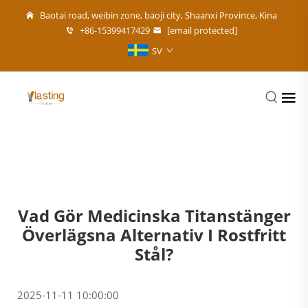
Baotai road, weibin zone, baoji city, Shaanxi Province, Kina
+86-15399417429
[email protected]
SV
Vad Gör Medicinska Titanstänger
Överlägsna Alternativ I Rostfritt
Stål?
2025-11-11 10:00:00