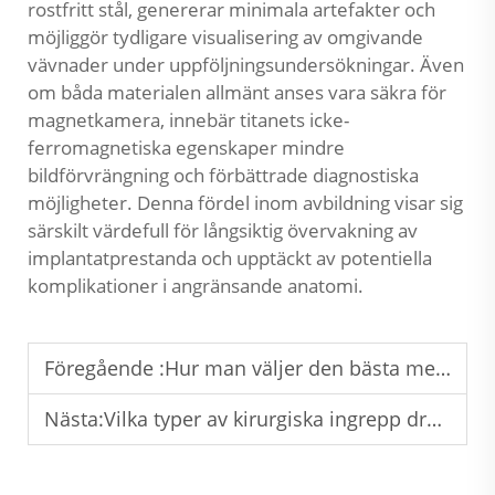
rostfritt stål, genererar minimala artefakter och
möjliggör tydligare visualisering av omgivande
vävnader under uppföljningsundersökningar. Även
om båda materialen allmänt anses vara säkra för
magnetkamera, innebär titanets icke-
ferromagnetiska egenskaper mindre
bildförvrängning och förbättrade diagnostiska
möjligheter. Denna fördel inom avbildning visar sig
särskilt värdefull för långsiktig övervakning av
implantatprestanda och upptäckt av potentiella
komplikationer i angränsande anatomi.
Föregående :
Hur man väljer den bästa medicinska titanstaven för ortopediska tillämpningar?
Nästa:
Vilka typer av kirurgiska ingrepp drar mest nytta av medicinska titanstavar?