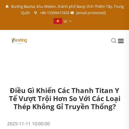
Đường Baotai, khu Weibin, thành phố Baoji, tỉnh Thiểm Tây, Trung
Quốc
+86-15399417429
[email protected]
VI
Điều Gì Khiến Các Thanh Titan Y
Tế Vượt Trội Hơn So Với Các Loại
Thép Không Gỉ Truyền Thống?
2025-11-11 10:00:00