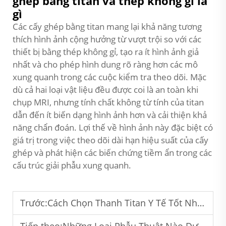
ghép bằng titan và thép không gỉ là
gì
Các cấy ghép bằng titan mang lại khả năng tương
thích hình ảnh cộng hưởng từ vượt trội so với các
thiết bị bằng thép không gỉ, tạo ra ít hình ảnh giả
nhất và cho phép hình dung rõ ràng hơn các mô
xung quanh trong các cuộc kiểm tra theo dõi. Mặc
dù cả hai loại vật liệu đều được coi là an toàn khi
chụp MRI, nhưng tính chất không từ tính của titan
dẫn đến ít biến dạng hình ảnh hơn và cải thiện khả
năng chẩn đoán. Lợi thế về hình ảnh này đặc biệt có
giá trị trong việc theo dõi dài hạn hiệu suất của cấy
ghép và phát hiện các biến chứng tiềm ẩn trong các
cấu trúc giải phẫu xung quanh.
Trước:
Cách Chọn Thanh Titan Y Tế Tốt Nhất Cho Ứng Dụng Chỉnh Hình?
Tiếp theo:
Những Loại Phẫu Thuật Nào Được Hưởng Lợi Nhiều Nhất Từ Các Thanh Titan Y Tế?