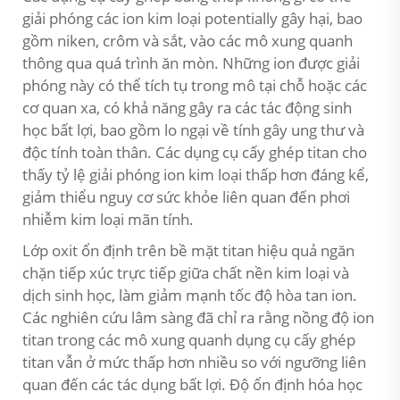
giải phóng các ion kim loại potentially gây hại, bao
gồm niken, crôm và sắt, vào các mô xung quanh
thông qua quá trình ăn mòn. Những ion được giải
phóng này có thể tích tụ trong mô tại chỗ hoặc các
cơ quan xa, có khả năng gây ra các tác động sinh
học bất lợi, bao gồm lo ngại về tính gây ung thư và
độc tính toàn thân. Các dụng cụ cấy ghép titan cho
thấy tỷ lệ giải phóng ion kim loại thấp hơn đáng kể,
giảm thiểu nguy cơ sức khỏe liên quan đến phơi
nhiễm kim loại mãn tính.
Lớp oxit ổn định trên bề mặt titan hiệu quả ngăn
chặn tiếp xúc trực tiếp giữa chất nền kim loại và
dịch sinh học, làm giảm mạnh tốc độ hòa tan ion.
Các nghiên cứu lâm sàng đã chỉ ra rằng nồng độ ion
titan trong các mô xung quanh dụng cụ cấy ghép
titan vẫn ở mức thấp hơn nhiều so với ngưỡng liên
quan đến các tác dụng bất lợi. Độ ổn định hóa học