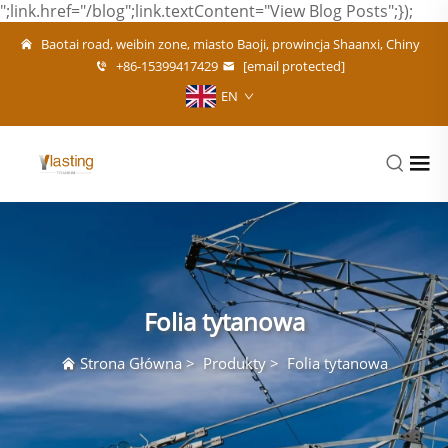
";link.href="/blog";link.textContent="View Blog Posts";});
Baotai road, weibin zone, miasto Baoji, prowincja Shaanxi, Chiny
+86-15399417429
[email protected]
EN
Folia tytanowa
Strona Główna
>
Produkty
>
Folia tytanowa