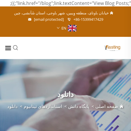
";link.href="/blog";link.textContent="View Blog Posts";});
خیابان باوتای، منطقه وِیبین، شهر باوجی، استان شَآنشی، چین
[email protected]
+86-15399417429
EN
دانلود
صفحه اصلی
>
پایگاه دانش
>
استانداردهای تیتانیوم
>
دانلود