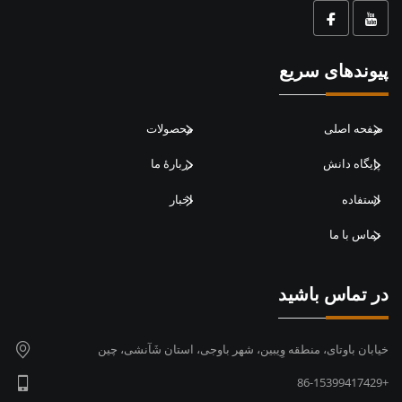
پیوندهای سریع
صفحه اصلی
محصولات
پایگاه دانش
دربارهٔ ما
استفاده
اخبار
تماس با ما
در تماس باشید
خیابان باوتای، منطقه وِیبین، شهر باوجی، استان شَآنشی، چین
+86-15399417429