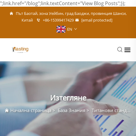
";link.href="/blog";link.textContent="View Blog Posts";});
Път Баотай, зона Уейбин, град Баоджи, провинция Шанси,
Китай
+86-15399417429
[email protected]
EN
Изтегляне
Начална страница
>
База Знания
>
Титанови стандарти