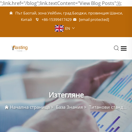
";link.href="/blog";link.textContent="View Blog Posts";});
Път Баотай, зона Уейбин, град Баоджи, провинция Шанси,
Китай
+86-15399417429
[email protected]
EN
Изтегляне
Начална страница
>
База Знания
>
Титанови стандарти