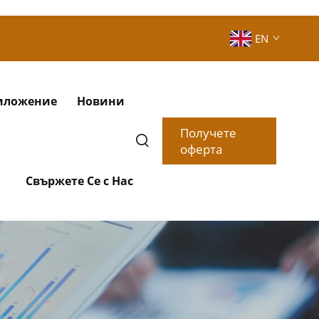
EN
иложение
Новини
Получете
оферта
Свържете Се с Нас