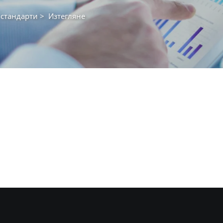
 стандарти
>
Изтегляне