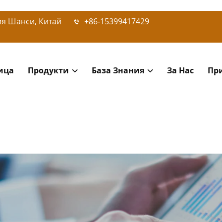
ия Шанси, Китай
+86-15399417429
ица
Продукти
База Знания
За Нас
Пр