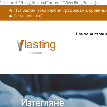
";link.href="/blog";link.textContent="View Blog Posts";});
Път Баотай, зона Уейбин, град Баоджи, провинц
[email protected]
Начална стран
Изтегляне