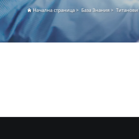
Начална страница
>
База Знания
>
Титанови